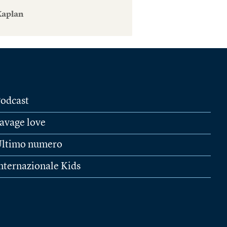
Kaplan
odcast
avage love
ltimo numero
nternazionale Kids