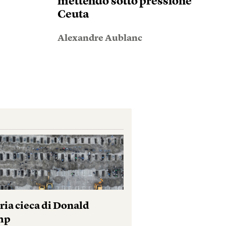
mettendo sotto pressione
Ceuta
Alexandre Aublanc
ria cieca di Donald
mp