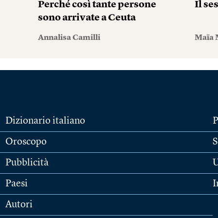
Perché così tante persone
Il se
sono arrivate a Ceuta
Annalisa Camilli
Maïa 
Dizionario italiano
P
Oroscopo
S
Pubblicità
U
Paesi
I
Autori