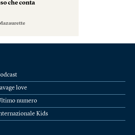
sso che conta
Mazaurette
odcast
avage love
ltimo numero
nternazionale Kids