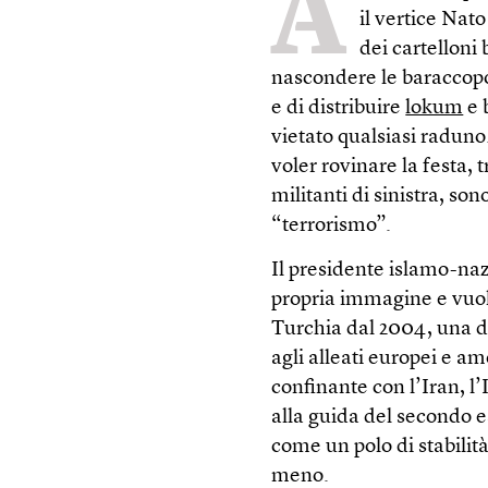
A
il vertice Nato
dei cartelloni 
nascondere le baraccopoli
e di distribuire
lokum
e 
vietato qualsiasi radun
voler rovinare la festa, 
militanti di sinistra, so
“terrorismo”.
Il presidente islamo-na
propria immagine e vuole
Turchia dal 2004, una di
agli alleati europei e a
confinante con l’Iran, l’
alla guida del secondo e
come un polo di stabilit
meno.