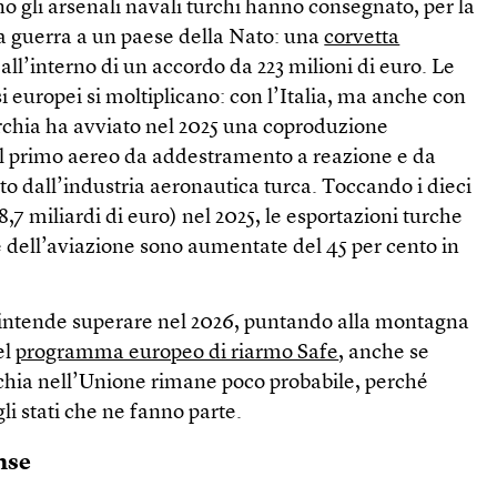
gno gli arsenali navali turchi hanno consegnato, per la
a guerra a un paese della Nato: una
corvetta
all’interno di un accordo da 223 milioni di euro. Le
i europei si moltiplicano: con l’Italia, ma anche con
urchia ha avviato nel 2025 una coproduzione
 il primo aereo da addestramento a reazione e da
to dall’industria aeronautica turca. Toccando i dieci
 8,7 miliardi di euro) nel 2025, le esportazioni turche
 e dell’aviazione sono aumentate del 45 per cento in
intende superare nel 2026, puntando alla montagna
el
programma europeo di riarmo Safe
, anche se
rchia nell’Unione rimane poco probabile, perché
li stati che ne fanno parte.
nse