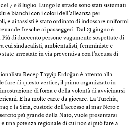
 del 7 e 8 luglio. Lungo le strade sono stati sistemati
blu e bianchi con i colori dell’alleanza per
, e ai tassisti è stato ordinato di indossare uniformi
bevande fresche ai passeggeri. Dal 23 giugno è
o. Più di duecento persone vagamente sospettate di
tra cui sindacalisti, ambientalisti, femministe e
no state arrestate in via preventiva con l’accusa di
zionalista Recep Tayyip Erdoğan è attento alla
 fare di questo vertice, il primo organizzato in
mostrazione di forza e della volontà di avvicinarsi
mericani. E ha molte carte da giocare. La Turchia,
Iraq e la Siria, custode dell’accesso al mar Nero e
sercito più grande della Nato, vuole presentarsi
à e una potenza regionale di cui non si può fare a