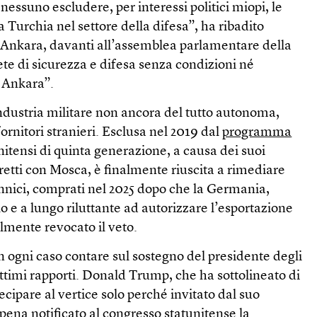
nessuno escludere, per interessi politici miopi, le
a Turchia nel settore della difesa”, ha ribadito
 Ankara, davanti all’assemblea parlamentare della
te di sicurezza e difesa senza condizioni né
d Ankara”.
dustria militare non ancora del tutto autonoma,
rnitori stranieri. Esclusa nel 2019 dal
programma
unitensi di quinta generazione, a causa dei suoi
tretti con Mosca, è finalmente riuscita a rimediare
annici, comprati nel 2025 dopo che la Germania,
lo e a lungo riluttante ad autorizzare l’esportazione
almente revocato il veto.
in ogni caso contare sul sostegno del presidente degli
 ottimi rapporti. Donald Trump, che ha sottolineato di
ecipare al vertice solo perché invitato dal suo
ena notificato al congresso statunitense la