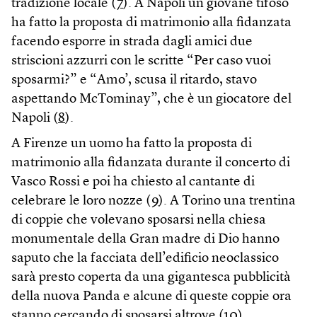
tradizione locale (
7
). A Napoli un giovane tifoso
ha fatto la proposta di matrimonio alla fidanzata
facendo esporre in strada dagli amici due
striscioni azzurri con le scritte “Per caso vuoi
sposarmi?” e “Amo’, scusa il ritardo, stavo
aspettando McTominay”, che è un giocatore del
Napoli (
8
).
A Firenze un uomo ha fatto la proposta di
matrimonio alla fidanzata durante il concerto di
Vasco Rossi e poi ha chiesto al cantante di
celebrare le loro nozze (
9
). A Torino una trentina
di coppie che volevano sposarsi nella chiesa
monumentale della Gran madre di Dio hanno
saputo che la facciata dell’edificio neoclassico
sarà presto coperta da una gigantesca pubblicità
della nuova Panda e alcune di queste coppie ora
stanno cercando di sposarsi altrove (
10
).