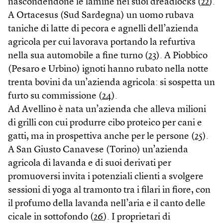
nascondendone le lamine nei suoi dreadlocks (
22
).
A Ortacesus (Sud Sardegna) un uomo rubava
taniche di latte di pecora e agnelli dell’azienda
agricola per cui lavorava portando la refurtiva
nella sua automobile a fine turno (
23
). A Piobbico
(Pesaro e Urbino) ignoti hanno rubato nella notte
trenta bovini da un’azienda agricola: si sospetta un
furto su commissione (
24
).
Ad Avellino è nata un’azienda che alleva milioni
di grilli con cui produrre cibo proteico per cani e
gatti, ma in prospettiva anche per le persone (
25
).
A San Giusto Canavese (Torino) un’azienda
agricola di lavanda e di suoi derivati per
promuoversi invita i potenziali clienti a svolgere
sessioni di yoga al tramonto tra i filari in fiore, con
il profumo della lavanda nell’aria e il canto delle
cicale in sottofondo (
26
). I proprietari di