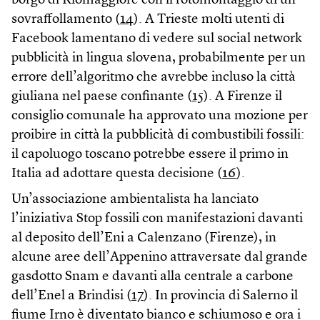
borgo di Riomaggiore con il fotomontaggio di un
sovraffollamento (
14
). A Trieste molti utenti di
Facebook lamentano di vedere sul social network
pubblicità in lingua slovena, probabilmente per un
errore dell’algoritmo che avrebbe incluso la città
giuliana nel paese confinante (
15
). A Firenze il
consiglio comunale ha approvato una mozione per
proibire in città la pubblicità di combustibili fossili:
il capoluogo toscano potrebbe essere il primo in
Italia ad adottare questa decisione (
16
).
Un’associazione ambientalista ha lanciato
l’iniziativa Stop fossili con manifestazioni davanti
al deposito dell’Eni a Calenzano (Firenze), in
alcune aree dell’Appenino attraversate dal grande
gasdotto Snam e davanti alla centrale a carbone
dell’Enel a Brindisi (
17
). In provincia di Salerno il
fiume Irno è diventato bianco e schiumoso e ora i