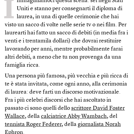
I
mmaginiamoci questa scena: sei negli Stati
Uniti e stanno per consegnarti il diploma di
laurea, in una di quelle cerimonie che hai
visto un sacco di volte nelle serie tv o nei film. Per
laurearti hai fatto un sacco di debiti (in media fra i
venti e i trentamila dollari) che dovrai restituire
lavorando per anni, mentre probabilmente farai
altri debiti, a meno che tu non provenga da una
famiglia ricca.
Una persona più famosa, più vecchia e più ricca di
te è stata invitata, come ogni anno, alla cerimonia
di laurea: deve farti un discorso motivazionale.
Fra i più celebri discorsi che hai ascoltato in
passato ci sono quelli dello
scrittore David Foster
Wallace
, della
calciatrice Abby Wambach
, del
tennista Roger Federer
, della
giornalista Norah
Ephron
.