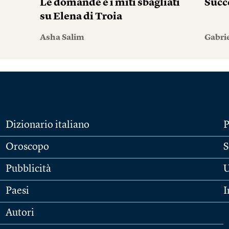
Le domande e i miti sbagliati
Succ
su Elena di Troia
Asha Salim
Gabri
Dizionario italiano
P
Oroscopo
S
Pubblicità
U
Paesi
I
Autori