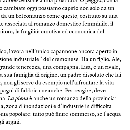
a adolescenziale a una prostituta. O peggio, con la
no cambiate oggi possiamo capirlo non solo da un
a da un bel romanzo come questo, costruito su una
e associata al romanzo domestico femminile: il
itore, la fragilità emotiva ed economica del
o, lavora nell’unico capannone ancora aperto in
zione industriale” del cremonese. Ha un figlio, Ale,
grande tenerezza, una compagna, Lisa, e un rivale,
a sua famiglia di origine, un padre dissoluto che lui
non gli serve da esempio nell’affrontare la vita
mpagni di fabbrica neanche. Per reagire, deve
nna.
La piena
è anche un romanzo della provincia:
, zona d’inondazioni e d’industrie in difficoltà.
ronia popolare: tutto può finire sommerso, se l’acqua
i argini.