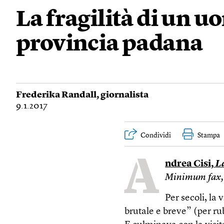
La fragilità di un u
provincia padana
Frederika Randall
, giornalista
9.1.2017
Condividi
Stampa
A
ndrea Cisi,
L
Minimum fax, 
Per secoli, la
brutale e breve” (per r