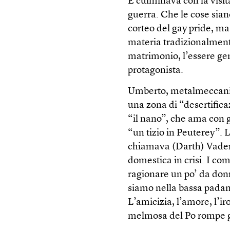
E culminava con la visit
guerra. Che le cose sia
corteo del gay pride, m
materia tradizionalment
matrimonio, l’essere gen
protagonista.
Umberto, metalmeccanic
una zona di “desertifica
“il nano”, che ama con 
“un tizio in Peuterey”. L
chiamava (Darth) Vader, 
domestica in crisi. I co
ragionare un po’ da do
siamo nella bassa padana
L’amicizia, l’amore, l’i
melmosa del Po rompe gl