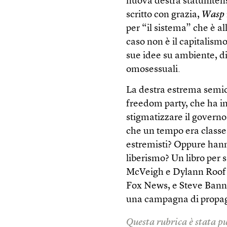
nuova destra statuniten
scritto con grazia,
Wasp
per “il sistema” che è a
caso non è il capitalism
sue idee su ambiente, di
omosessuali.
La destra estrema semic
freedom party, che ha in
stigmatizzare il governo
che un tempo era classe
estremisti? Oppure hann
liberismo? Un libro per s
McVeigh e Dylann Roof e
Fox News, e Steve Bannon
una campagna di propaga
Questa rubrica è stata pu