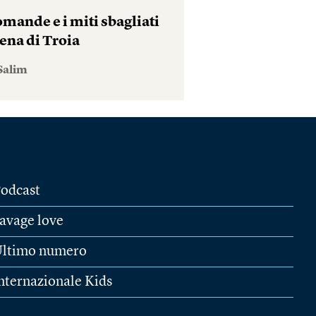
mande e i miti sbagliati
ena di Troia
Salim
odcast
avage love
ltimo numero
nternazionale Kids