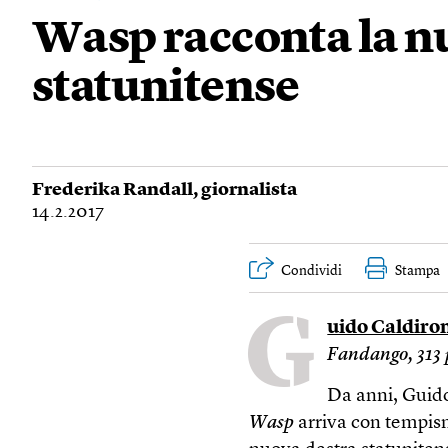
Wasp racconta la n
statunitense
Frederika Randall
, giornalista
14.2.2017
Condividi
Stampa
G
uido Caldiro
Fandango, 313 
Da anni, Guido
Wasp
arriva con tempismo