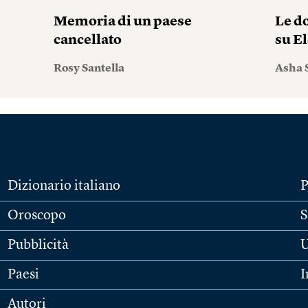
i
Memoria di un paese
Le do
cancellato
su El
Rosy Santella
Asha 
Dizionario italiano
P
Oroscopo
S
Pubblicità
U
Paesi
I
Autori