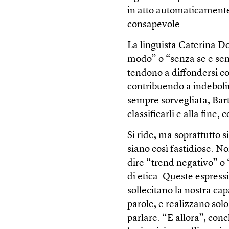
in atto automaticamente,
consapevole.
La linguista Caterina D
modo” o “senza se e senz
tendono a diffondersi com
contribuendo a indeboli
sempre sorvegliata, Barte
classificarli e alla fine, 
Si ride, ma soprattutto s
siano così fastidiose. No
dire “trend negativo” o
di etica. Queste espres
sollecitano la nostra ca
parole, e realizzano solo
parlare. “E allora”, con