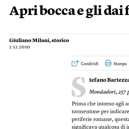
Apri bocca e gli dai 
Giuliano Milani
, storico
2.12.2010
Condividi
Stampa
S
tefano Bartezz
Mondadori, 257 p
Prima che intorno agli a
tormentone per indicare
periferie romane, questa
significava qualcosa di