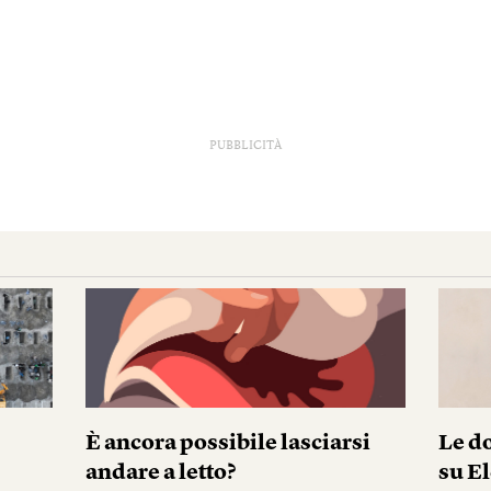
PUBBLICITÀ
È ancora possibile lasciarsi
Le do
andare a letto?
su El