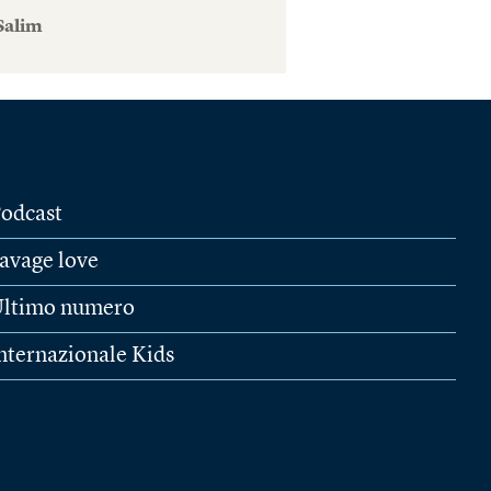
Salim
odcast
avage love
ltimo numero
nternazionale Kids