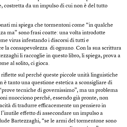
 costretta da un impulso di cui non è del tutto
onati mi spiega che tormentoni come “in qualche
a ma” sono frasi coatte: una volta introdotte
e virus infestando i discorsi di tutti e
re la consapevolezza di ognuno. Con la sua scrittura
zzaghi li raccoglie in questo libro, li spiega, prova a
come al solito, ci gioca.
i riflette sul perché queste piccole unità linguistiche
n è tanto una questione estetica a sconsigliare di
 “prove tecniche di governissimo”, ma un problema
sioni nuocciono perché, essendo già pronte, non
pacità di tradurre efficacemente un pensiero in
 l’inutile effetto di assecondare un impulso a
clude Bartezzaghi, “se le armi del tormentone sono