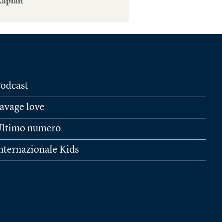
Kaplan
odcast
avage love
ltimo numero
nternazionale Kids