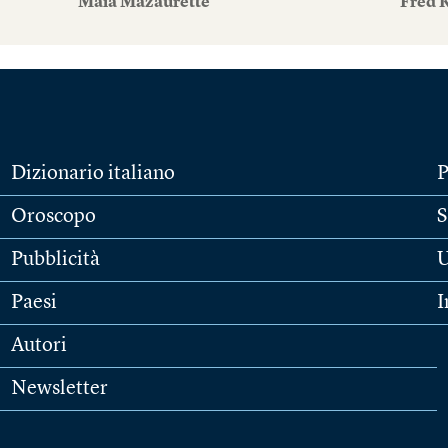
Maïa Mazaurette
Fred 
Dizionario italiano
P
Oroscopo
S
Pubblicità
U
Paesi
I
Autori
Newsletter