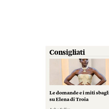
Consigliati
Le domande e i miti sbagl
su Elena di Troia