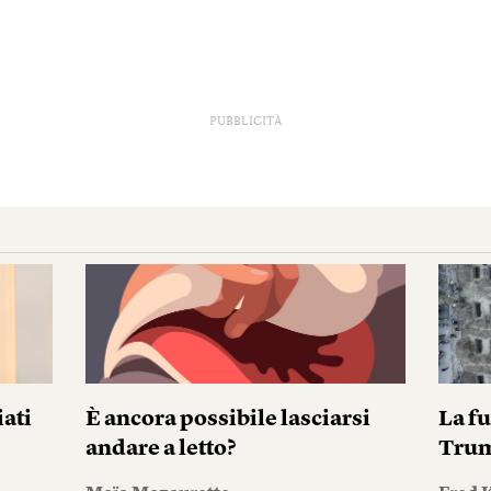
PUBBLICITÀ
iati
È ancora possibile lasciarsi
La fu
andare a letto?
Tru