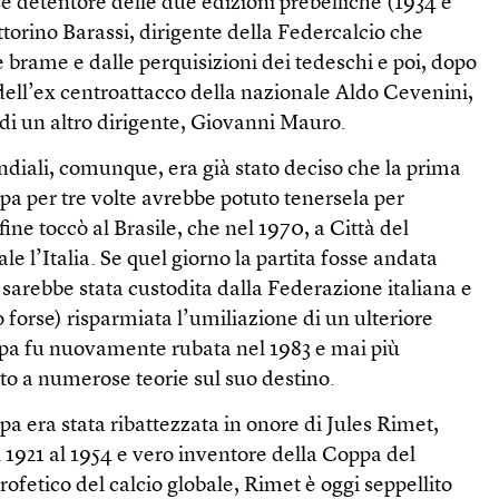
ese detentore delle due edizioni prebelliche (1934 e
ttorino Barassi, dirigente della Federcalcio che
e brame e dalle perquisizioni dei tedeschi e poi, dopo
 dell’ex centroattacco della nazionale Aldo Cevenini,
 di un altro dirigente, Giovanni Mauro.
ndiali, comunque, era già stato deciso che la prima
pa per tre volte avrebbe potuto tenersela per
ine toccò al Brasile, che nel 1970, a Città del
ale l’Italia. Se quel giorno la partita fosse andata
sarebbe stata custodita dalla Federazione italiana e
 forse) risparmiata l’umiliazione di un ulteriore
oppa fu nuovamente rubata nel 1983 e mai più
ito a numerose teorie sul suo destino.
pa era stata ribattezzata in onore di Jules Rimet,
l 1921 al 1954 e vero inventore della Coppa del
ofetico del calcio globale, Rimet è oggi seppellito