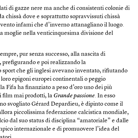
ollati di gazze nere ma anche di consistenti colonie di
 da chissà dove e soprattutto sopravvissuti chissà
l vento infami che d’inverno attanagliano il luogo.
la moglie nella venticinquesima divisione del
sempre, pur senza successo, alla nascita di
, prefigurando e poi realizzando la
sport che gli inglesi avevano inventato, rifiutando
 loro epigoni europei continentali o peggio
a Fifa ha finanziato a peso d’oro uno dei più
i film mai prodotti, la
Grande passione
. In esso
uno svogliato Gérard Depardieu, è dipinto come il
’allora piccolissima federazione calcistica mondiale,
lcio dal suo status di disciplina “amatoriale” e dalle
mpico internazionale e di promuovere l’idea del
atori.