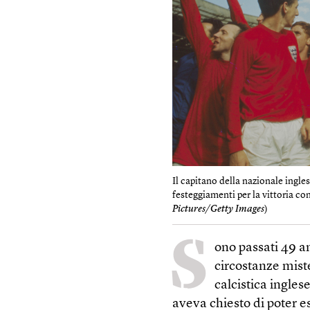
Il capitano della nazionale ingl
festeggiamenti per la vittoria co
Pictures/Getty Images
)
S
ono passati 49 a
circostanze miste
calcistica ingle
aveva chiesto di poter e