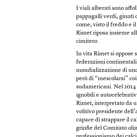
I viali alberati sono aff
pappagalli verdi, giunti
come, visto il freddo e i
Rimet riposa insieme al
cimitero.
In vita Rimet si oppose 
federazioni continentali
mondializzazione di uno 
però di “mescolarsi” coi
sudamericani. Nel 2014 l
ignobili e autocelebrativ
Rimet, interpretato da 
volitivo presidente dell
capace di strappare il ca
grinfie del Comitato oli
professionismo dei calci