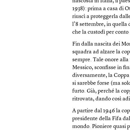
nascosta in Italia, il pa
1938): prima a casa di O
riuscì a proteggerla dall
l’8 settembre, in quella
che la custodì per conto
Fin dalla nascita dei Mo
squadra ad alzare la cop
sempre. Tale onore alla f
Messico, sconfisse in fin
diversamente, la Coppa 
si sarebbe forse (ma solo
furto. Già, perché la c
ritrovata, dando così ad
A partire dal 1946 la cop
presidente della Fifa da
mondo. Pioniere quasi pr