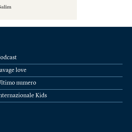
Salim
odcast
avage love
ltimo numero
nternazionale Kids