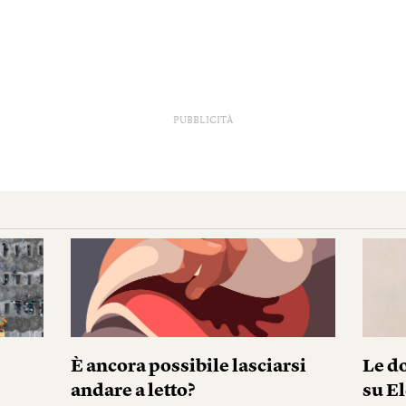
PUBBLICITÀ
È ancora possibile lasciarsi
Le do
andare a letto?
su El