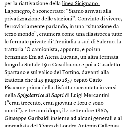
per la riattivazione della
linea Sicignano-
Lagonegro
, è sconcertato: “Siamo arrivati alla
privatizzazione delle stazioni”. Convinto di vivere,
ferroviariamente parlando, in una “situazione da
terzo mondo”, enumera come una filastrocca tutte
le fermate private di Trenitalia a sud di Salerno: la
trattoria ’O camionista, appunto, e poi un
benzinaio Eni ad Atena Lucana, un’altra fermata
lungo la Statale 19 a Casalbuono e poi a Casaletto
Spartano e sul valico del Fortino, davanti alla
trattoria che il 29 giugno 1857 ospitò Carlo
Pisacane prima della disfatta raccontata in versi
nella
Spigolatrice di Sapri
di Luigi Mercantini
(“eran trecento, eran giovani e forti e sono
morti”), e tre anni dopo, il 4 settembre 1860,
Giuseppe Garibaldi insieme ad alcuni generali e al
giornalista del
Times
di Londra Antonio Gallenga.