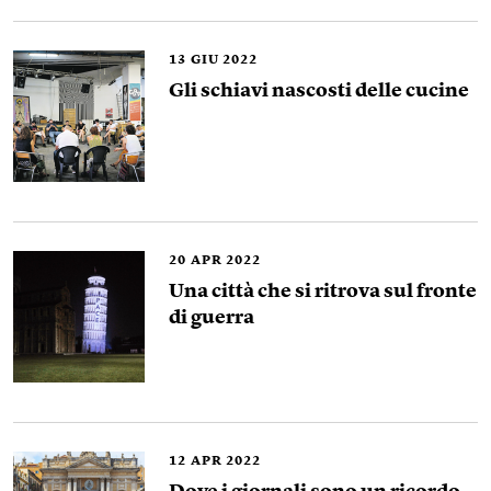
13
GIU 2022
Gli schiavi nascosti delle cucine
20
APR 2022
Una città che si ritrova sul fronte
di guerra
12
APR 2022