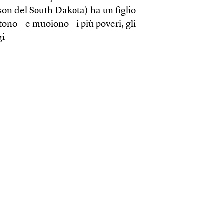
son del South Dakota) ha un figlio
ono – e muoiono – i più poveri, gli
gi