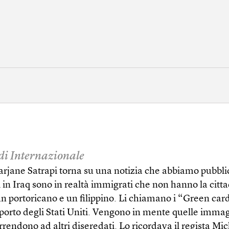
 di Internazionale
rjane Satrapi torna su una notizia che abbiamo pubblic
in Iraq sono in realtà immigrati che non hanno la citt
 un portoricano e un filippino. Li chiamano i “Green car
orto degli Stati Uniti. Vengono in mente quelle immagi
 arrendono ad altri diseredati. Lo ricordava il regista 