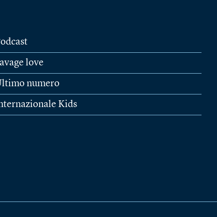
odcast
avage love
ltimo numero
nternazionale Kids