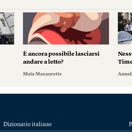
i
È ancora possibile lasciarsi
Ness
andare a letto?
Tim
Maïa Mazaurette
Annal
Dizionario italiano
P