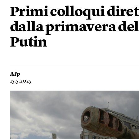
Primi colloqui diret
dalla primavera del
Putin
Afp
15.5.2025