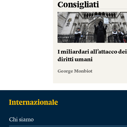
Consigliati
I miliardari all’attacco de
diritti umani
George Monbiot
Chi siamo