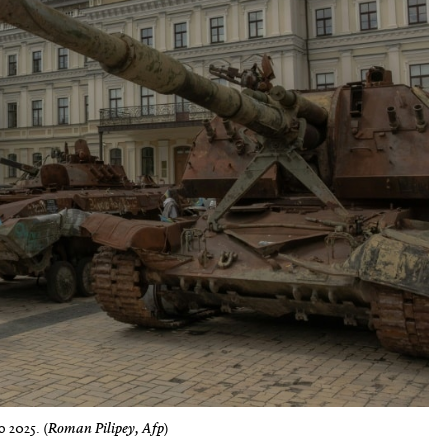
o 2025. (
Roman Pilipey, Afp
)