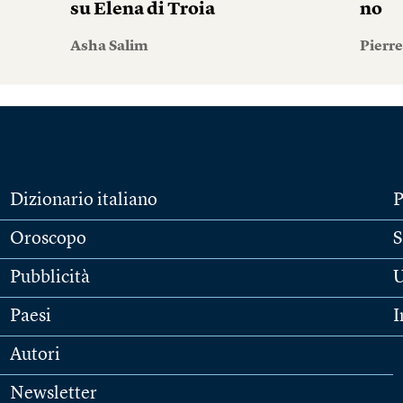
su Elena di Troia
no
Asha Salim
Pierr
Dizionario italiano
P
Oroscopo
S
Pubblicità
U
Paesi
I
Autori
Newsletter