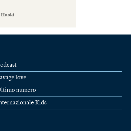
e Haski
odcast
avage love
ltimo numero
nternazionale Kids