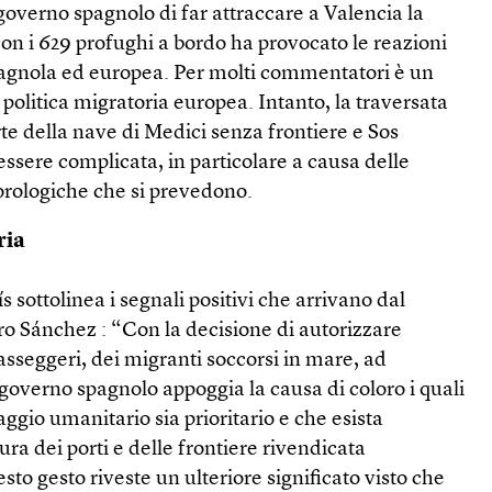
governo spagnolo di far attraccare a Valencia la
on i 629 profughi a bordo ha provocato le reazioni
agnola ed europea. Per molti commentatori è un
 politica migratoria europea. Intanto, la traversata
e della nave di Medici senza frontiere e Sos
ssere complicata, in particolare a causa delle
eorologiche che si prevedono.
ria
aís sottolinea i segnali positivi che arrivano dal
o Sánchez : “Con la decisione di autorizzare
passeggeri, dei migranti soccorsi in mare, ad
l governo spagnolo appoggia la causa di coloro i quali
ggio umanitario sia prioritario e che esista
ura dei porti e delle frontiere rivendicata
to gesto riveste un ulteriore significato visto che