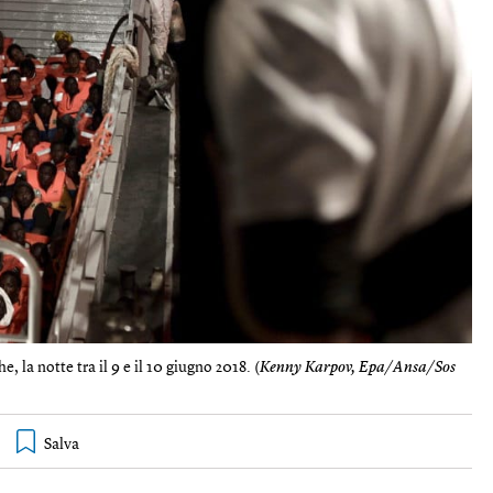
, la notte tra il 9 e il 10 giugno 2018. (
Kenny Karpov, Epa/Ansa/Sos