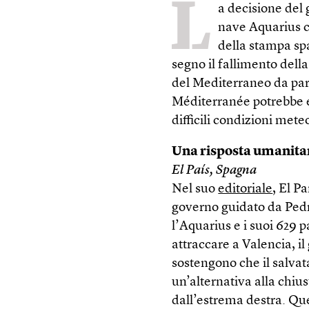
L
a decisione del 
nave Aquarius c
della stampa sp
segno il fallimento della
del Mediterraneo da part
Méditerranée potrebbe e
difficili condizioni met
Una risposta umanita
El País, Spagna
Nel suo
editoriale
, El P
governo guidato da Pedr
l’Aquarius e i suoi 629 
attraccare a Valencia, i
sostengono che il salvata
un’alternativa alla chius
dall’estrema destra. Ques