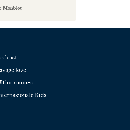
e Monbiot
odcast
avage love
ltimo numero
nternazionale Kids