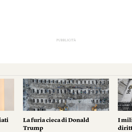
PUBBLICITÀ
iati
La furia cieca di Donald
I mil
Trump
diri