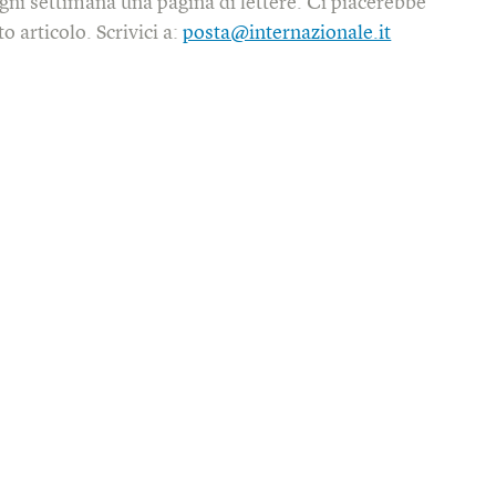
gni settimana una pagina di lettere. Ci piacerebbe
o articolo. Scrivici a:
posta@internazionale.it