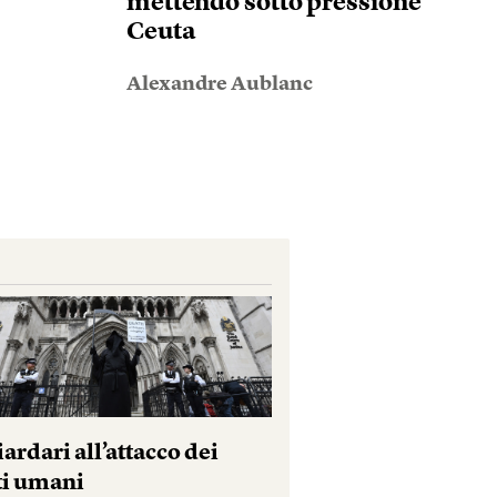
mettendo sotto pressione
Ceuta
Alexandre Aublanc
iardari all’attacco dei
tti umani