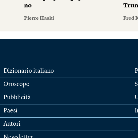
no
Tru
Pierre Haski
Fred 
Dizionario italiano
P
Oroscopo
S
Pubblicità
U
Paesi
I
Autori
Newsletter