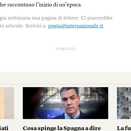
he raccontano l’inizio di un’epoca.
gni settimana una pagina di lettere. Ci piacerebbe
o articolo. Scrivici a:
posta@internazionale.it
PUBBLICITÀ
iati
Cosa spinge la Spagna a dire
La fu