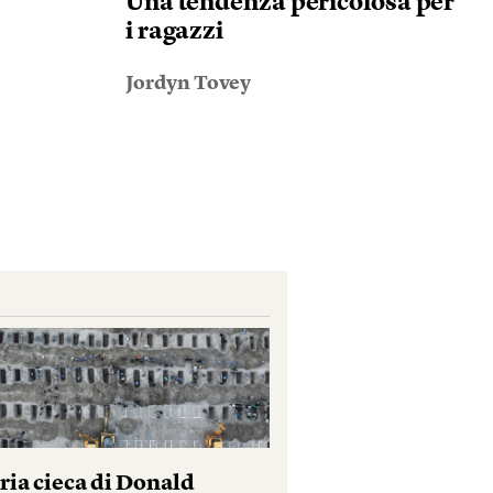
Una tendenza pericolosa per
i ragazzi
Jordyn Tovey
ria cieca di Donald