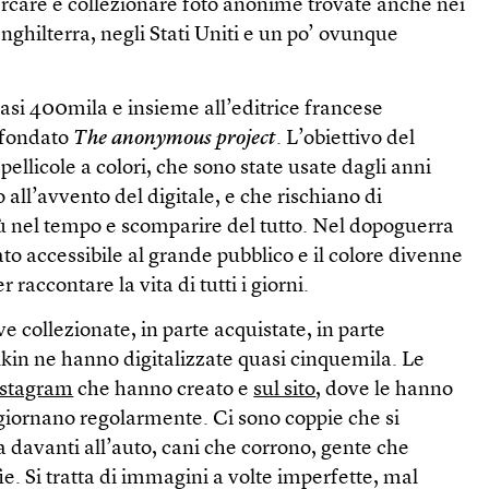
ercare e collezionare foto anonime trovate anche nei
Inghilterra, negli Stati Uniti e un po’ ovunque
asi 400mila e insieme all’editrice francese
 fondato
The anonymous project
. L’obiettivo del
pellicole a colori, che sono state usate dagli anni
all’avvento del digitale, e che rischiano di
ù nel tempo e scomparire del tutto. Nel dopoguerra
ato accessibile al grande pubblico e il colore divenne
r raccontare la vita di tutti i giorni.
e collezionate, in parte acquistate, in parte
kin ne hanno digitalizzate quasi cinquemila. Le
Instagram
che hanno creato e
sul sito
, dove le hanno
ggiornano regolarmente. Ci sono coppie che si
a davanti all’auto, cani che corrono, gente che
ie. Si tratta di immagini a volte imperfette, mal