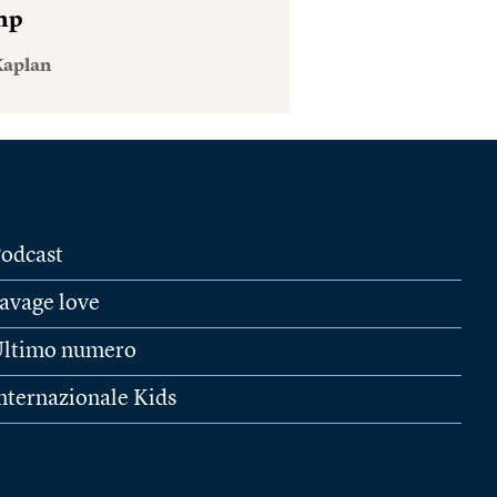
mp
Kaplan
odcast
avage love
ltimo numero
nternazionale Kids