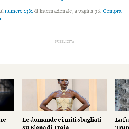
sul
numero 1381
di Internazionale, a pagina 96.
Compra
i
PUBBLICITÀ
ire
Le domande e i miti sbagliati
La fu
su Elena di Troia
Tru