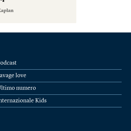
Kaplan
odcast
avage love
ltimo numero
nternazionale Kids