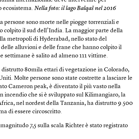
unità internazionale deve intervenire per
suo ecosistema.
Nella foto: il lago Balqaš nel 2016
 persone sono morte nelle piogge torrenziali e
 colpito il sud dell’India. La maggior parte della
ella metropoli di Hyderabad, nello stato del
delle alluvioni e delle frane che hanno colpito il
e settimane è salito ad almeno 111 vittime.
distrutto 80mila ettari di vegetazione in Colorado,
Uniti. Molte persone sono state costrette a lasciare le
mato Cameron peak, è diventato il più vasto nella
n incendio che si è sviluppato sul Kilimangiaro, la
frica, nel nordest della Tanzania, ha distrutto 9.500
ma di essere circoscritto.
magnitudo 7,5 sulla scala Richter è stato registrato