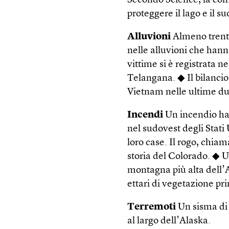
Secondo Science, la com
proteggere il lago e il 
Alluvioni
Almeno trenta
nelle alluvioni che hanno
vittime si è registrata n
Telangana. ◆ Il bilancio 
Vietnam nelle ultime du
Incendi
Un incendio ha 
nel sudovest degli Stati 
loro case. Il rogo, chia
storia del Colorado. ◆ U
montagna più alta dell’A
ettari di vegetazione pri
Terremoti
Un sisma di 
al largo dell’Alaska.