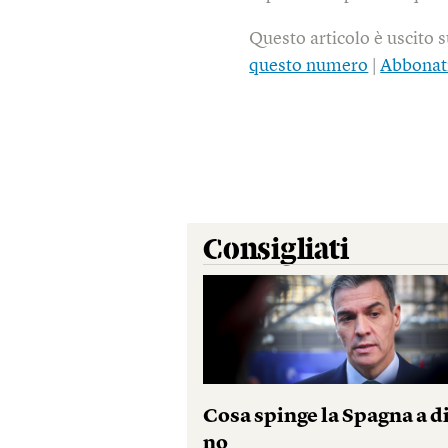
Questo articolo è uscito 
questo numero
|
Abbonat
Consigliati
Cosa spinge la Spagna a d
no