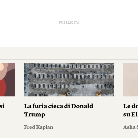
PUBBLICITÀ
si
La furia cieca di Donald
Le do
Trump
su El
Fred Kaplan
Asha 