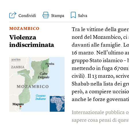
Condividi
Stampa
MOZAMBICO
Tra le vittime della gue
Violenza
nord del Mozambico, ci 
indiscriminata
davanti alle famiglie. L
16 marzo. Nell’ultimo ann
gruppo Stato islamico – h
mettendo in fuga 670mi
civili). Il 13 marzo, scriv
Shabab nella lista dei g
però, a compiere uccisio
anche le forze governati
Internazionale pubblica o
sapere cosa pensi di quest