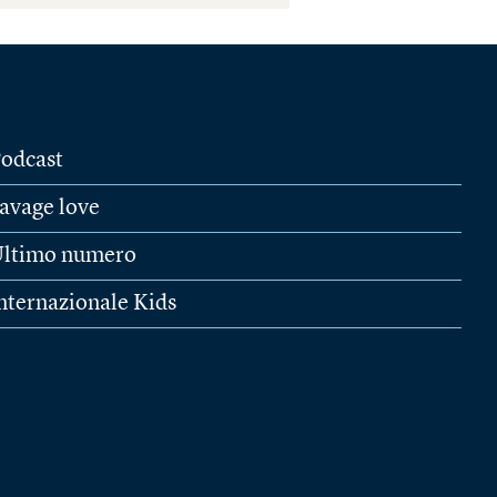
odcast
avage love
ltimo numero
nternazionale Kids