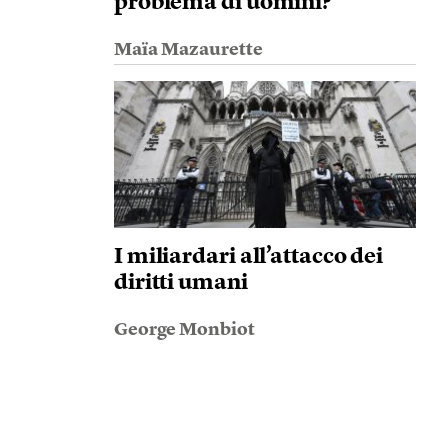
problema di uomini?
Maïa Mazaurette
I miliardari all’attacco dei
diritti umani
George Monbiot