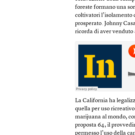
foreste formano una sort
coltivatori l’isolamento
prosperato. Johnny Casal
ricorda di aver venduto a
La California ha legaliz
quella per uso ricreativo
marijuana al mondo, con u
proposta 64, il provve
permesso l’uso della can