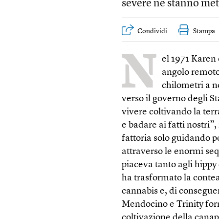
severe ne stanno met
Condividi
Stampa
N
el 1971 Karen 
angolo remoto
chilometri a n
verso il governo degli St
vivere coltivando la te
e badare ai fatti nostri”
fattoria solo guidando p
attraverso le enormi seq
piaceva tanto agli hippy 
ha trasformato la contea
cannabis e, di conseguenz
Mendocino e Trinity for
coltivazione della canapa