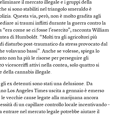
liminare il mercato illegale e i gruppi della
he si sono stabiliti nel triangolo smeraldo è
 polizia. Questa via, però, non è molto gradita agli
diare ai traumi inflitti durante la guerra contro la
a “era come se ci fosse l’esercito”, racconta William
ntea di Humboldt. “Molti tra gli agricoltori più
di disturbo post-traumatico da stress provocato dal
che volavano bassi”. Anche se volesse, spiega lo
ento non ha più le risorse per perseguire gli
120 vicesceriffi attivi nella contea, solo quattro si
e della cannabis illegale.
gli ex detenuti sono stati una delusione. Da
ano Los Angeles Times uscita a gennaio è emerso
le vecchie cause legate alla marijuana ancora
essità di un capillare controllo locale incentivando –
 a entrare nel mercato legale potrebbe aiutare il