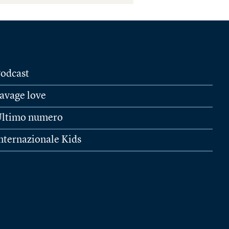
odcast
avage love
ltimo numero
nternazionale Kids