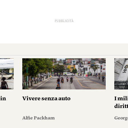
PUBBLICITÀ
pin
Vivere senza auto
I mil
diri
Alfie Packham
Georg