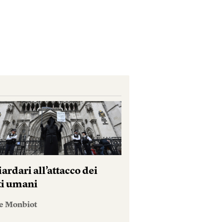
iardari all’attacco dei
tti umani
e Monbiot