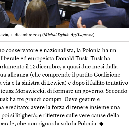
avia, 11 dicembre 2023 (
Michal Dyjuk, Ap/Lapresse
)
o conservatore e nazionalista, la Polonia ha un
l liberale ed europeista Donald Tusk. Tusk ha
parlamento il 12 dicembre, a quasi due mesi dalla
a sua alleanza (che comprende il partito Coalizione
a via e la sinistra di Lewica) e dopo il fallito tentativo
ateusz Morawiecki, di formare un governo. Secondo
Tusk ha tre grandi compiti. Deve gestire e
ha ereditato; avere la forza di tenere insieme una
poi si litigherà; e riflettere sulle vere cause della
iberale, che non riguarda solo la Polonia. ◆