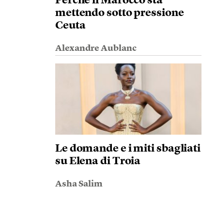
Perché il Marocco sta
mettendo sotto pressione
Ceuta
Alexandre Aublanc
Le domande e i miti sbagliati
su Elena di Troia
Asha Salim