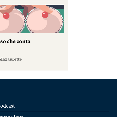
sso che conta
Mazaurette
odcast