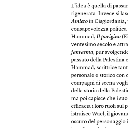
L’idea è quella di passa
rigenerata. Invece si la
Amleto
in Cisgiordania, 
consapevolezza politica 
Hammad,
Il parigino
(Ei
ventesimo secolo e attra
fantasma
, pur svolgend
passato della Palestina 
Hammad, scrittrice tanto
personale e storico con c
compagni di scena vogl
della storia della Palest
ma poi capisce che i suo
efficacia i loro ruoli su
istruisce Wael, il giovan
oscuro del personaggio 