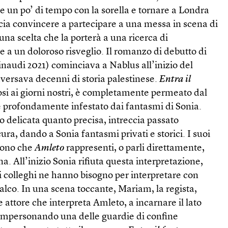
re un po’ di tempo con la sorella e tornare a Londra
scia convincere a partecipare a una messa in scena di
una scelta che la porterà a una ricerca di
e a un doloroso risveglio. Il romanzo di debutto di
naudi 2021) cominciava a Nablus all’inizio del
versava decenni di storia palestinese.
Entra il
osi ai giorni nostri, è completamente permeato dal
e profondamente infestato dai fantasmi di Sonia.
 delicata quanto precisa, intreccia passato
ura, dando a Sonia fantasmi privati e storici. I suoi
iono che
Amleto
rappresenti, o parli direttamente,
ina. All’inizio Sonia rifiuta questa interpretazione,
i colleghi ne hanno bisogno per interpretare con
l palco. In una scena toccante, Mariam, la regista,
e attore che interpreta Amleto, a incarnare il lato
impersonando una delle guardie di confine