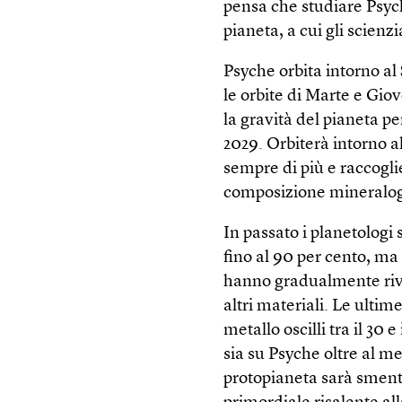
pensa che studiare Psyc
pianeta, a cui gli scienz
Psyche orbita intorno al 
le orbite di Marte e Gio
la gravità del pianeta p
2029. Orbiterà intorno a
sempre di più e raccogli
composizione mineralog
In passato i planetolog
fino al 90 per cento, ma 
hanno gradualmente rive
altri materiali. Le ulti
metallo oscilli tra il 3
sia su Psyche oltre al me
protopianeta sarà smenti