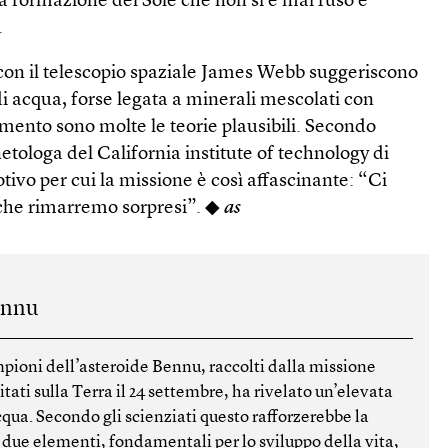
la formazione del Sole che non si è mai fuso e
.
 con il telescopio spaziale James Webb suggeriscono
di acqua, forse legata a minerali mescolati con
omento sono molte le teorie plausibili. Secondo
etologa del California institute of technology di
tivo per cui la missione è così affascinante: “Ci
 che rimarremo sorpresi”. ◆
as
ennu
pioni dell’asteroide Bennu, raccolti dalla missione
itati sulla Terra il 24 settembre, ha rivelato un’elevata
qua. Secondo gli scienziati questo rafforzerebbe la
 i due elementi, fondamentali per lo sviluppo della vita,