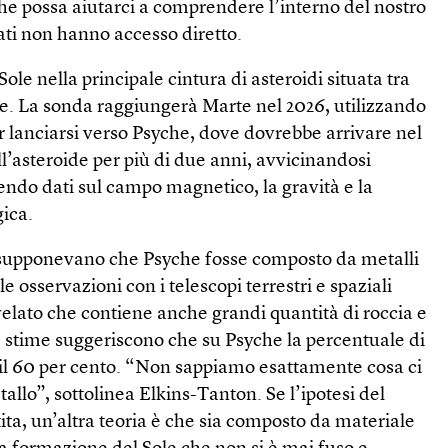
he possa aiutarci a comprendere l’interno del nostro
iati non hanno accesso diretto.
Sole nella principale cintura di asteroidi situata tra
ve. La sonda raggiungerà Marte nel 2026, utilizzando
er lanciarsi verso Psyche, dove dovrebbe arrivare nel
ll’asteroide per più di due anni, avvicinandosi
endo dati sul campo magnetico, la gravità e la
ica.
i supponevano che Psyche fosse composto da metalli
le osservazioni con i telescopi terrestri e spaziali
lato che contiene anche grandi quantità di roccia e
me stime suggeriscono che su Psyche la percentuale di
0 e il 60 per cento. “Non sappiamo esattamente cosa ci
tallo”, sottolinea Elkins-Tanton. Se l’ipotesi del
ta, un’altra teoria è che sia composto da materiale