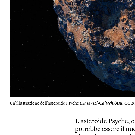
Un’illustrazione dell’asteroide Psyche (
Nasa/Jpl-Caltech/Asu, CC B
L’asteroide Psyche, o
potrebbe essere il nu