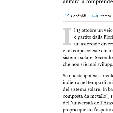
aiutarci a comprender
Condividi
Stampa
I
l 13 ottobre un veic
è partito dalla Flo
un asteroide divers
è un corpo celeste chiam
sistema solare. Secondo 
che non si è mai svilup
Se questa ipotesi si riv
indietro nel tempo di mi
del sistema solare. In b
composta da metallo”, s
dell’università dell’Ar
proprio questo l’aspetto 