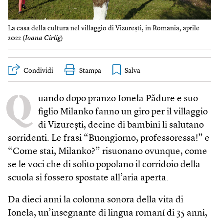
La casa della cultura nel villaggio di Vizurești, in Romania, aprile
2022 (
Ioana Cirlig
)
Condividi
Stampa
Q
uando dopo pranzo Ionela Pădure e suo
figlio Milanko fanno un giro per il villaggio
di Vizurești, decine di bambini li salutano
sorridenti. Le frasi “Buongiorno, professoressa!” e
“Come stai, Milanko?” risuonano ovunque, come
se le voci che di solito popolano il corridoio della
scuola si fossero spostate all’aria aperta.
Da dieci anni la colonna sonora della vita di
Ionela, un’insegnante di lingua romaní di 35 anni,