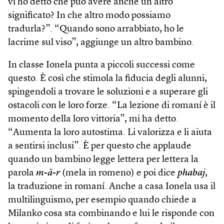
vi ho detto che può avere anche un altro
significato? In che altro modo possiamo
tradurla?”. “Quando sono arrabbiato, ho le
lacrime sul viso”, aggiunge un altro bambino.
In classe Ionela punta a piccoli successi come
questo. È così che stimola la fiducia degli alunni,
spingendoli a trovare le soluzioni e a superare gli
ostacoli con le loro forze. “La lezione di romaní è il
momento della loro vittoria”, mi ha detto.
“Aumenta la loro autostima. Li valorizza e li aiuta
a sentirsi inclusi”. È per questo che applaude
quando un bambino legge lettera per lettera la
parola
m-ă-r
(mela in romeno) e poi dice
phabaj
,
la traduzione in romaní. Anche a casa Ionela usa il
multilinguismo, per esempio quando chiede a
Milanko cosa sta combinando e lui le risponde con