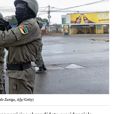
do Zuniga, Afp/Getty
)