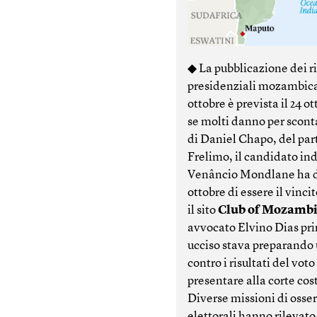
◆ La pubblicazione dei ri
presidenziali mozambica
ottobre è prevista il 24 o
se molti danno per sconta
di Daniel Chapo, del part
Frelimo, il candidato i
Venâncio Mondlane ha di
ottobre di essere il vinc
il sito
Club of Mozamb
avvocato Elvino Dias pri
ucciso stava preparando 
contro i risultati del voto
presentare alla corte cos
Diverse missioni di osse
elettorali hanno rilevato