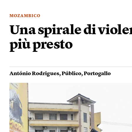
MOZAMBICO
Una spirale di viol
più presto
António Rodrigues
,
Público
,
Portogallo