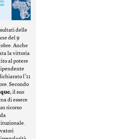
sultati delle
ne del 9
ttobre. Anche
ta la vittoria
ito al potere
ndipendente
chiarato l’11
itore. Secondo
ique
, il suo
ma di essere
un ricorso
 da
tituzionale.
rvatori
 irregolarità