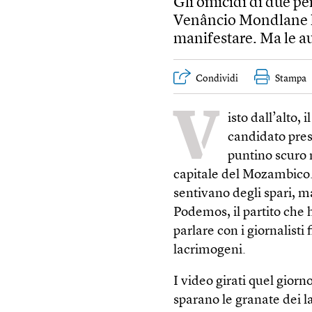
Gli omicidi di due pe
Venâncio Mondlane ha
manifestare. Ma le au
Condividi
Stampa
V
isto dall’alto, 
candidato pre
puntino scuro 
capitale del Mozambico. I
sentivano degli spari, m
Podemos, il partito che 
parlare con i giornalisti 
lacrimogeni.
I video girati quel gior
sparano le granate dei 