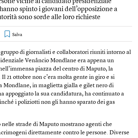
rsone vicine al candidato presidenziale
nno spinto i giovani dell’opposizione a
torità sono sorde alle loro richieste
il gruppo di giornalisti e collaboratori riuniti intorno al
sidenziale Venâncio Mondlane era appena un
nell’immensa piazza del centro di Maputo, la
l 21 ottobre non c’era molta gente in giro e si
a Mondlane, in maglietta gialla e gilet nero di
ha appoggiato la sua candidatura, ha continuato a
finché i poliziotti non gli hanno sparato dei gas
no nelle strade di Maputo mostrano agenti che
lacrimogeni direttamente contro le persone. Diverse