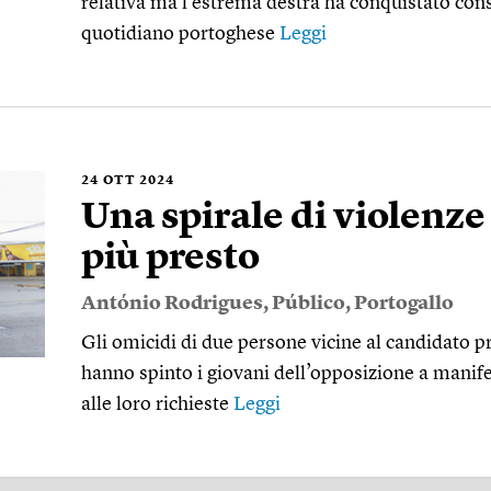
relativa ma l’estrema destra ha conquistato conse
quotidiano portoghese
Leggi
24
OTT 2024
Una spirale di violenze
più presto
António Rodrigues
,
Público
,
Portogallo
Gli omicidi di due persone vicine al candidato
hanno spinto i giovani dell’opposizione a manife
alle loro richieste
Leggi