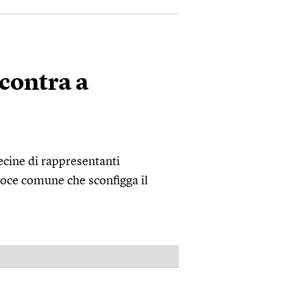
ncontra a
ecine di rappresentanti
voce comune che sconfigga il
PUBBLICITÀ