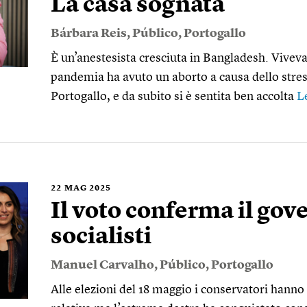
La casa sognata
Bárbara Reis
,
Público
,
Portogallo
È un’anestesista cresciuta in Bangladesh. Vivev
pandemia ha avuto un aborto a causa dello stress 
Portogallo, e da subito si è sentita ben accolta
L
22
MAG 2025
Il voto conferma il gov
socialisti
Manuel Carvalho
,
Público
,
Portogallo
Alle elezioni del 18 maggio i conservatori han