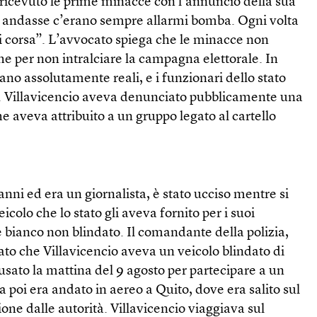
 ricevuto le prime minacce con l’annuncio della sua
andasse c’erano sempre allarmi bomba. Ogni volta
i corsa”. L’avvocato spiega che le minacce non
he per non intralciare la campagna elettorale. In
ano assolutamente reali, e i funzionari dello stato
. Villavicencio aveva denunciato pubblicamente una
he aveva attribuito a un gruppo legato al cartello
 anni ed era un giornalista, è stato ucciso mentre si
eicolo che lo stato gli aveva fornito per i suoi
 bianco non blindato. Il comandante della polizia,
ato che Villavicencio aveva un veicolo blindato di
usato la mattina del 9 agosto per partecipare a un
 poi era andato in aereo a Quito, dove era salito sul
ne dalle autorità. Villavicencio viaggiava sul