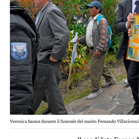
Veronica Sarauz durante il funerale del marito Fernando Villavicenci