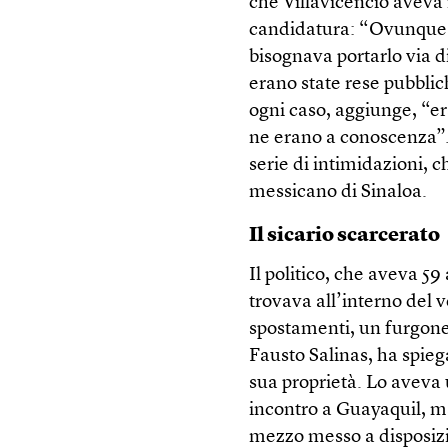
che Villavicencio aveva
candidatura: “Ovunque 
bisognava portarlo via d
erano state rese pubblic
ogni caso, aggiunge, “er
ne erano a conoscenza”
serie di intimidazioni, c
messicano di Sinaloa.
Il sicario scarcerato
Il politico, che aveva 59
trovava all’interno del v
spostamenti, un furgone
Fausto Salinas, ha spieg
sua proprietà. Lo aveva 
incontro a Guayaquil, ma
mezzo messo a disposizio