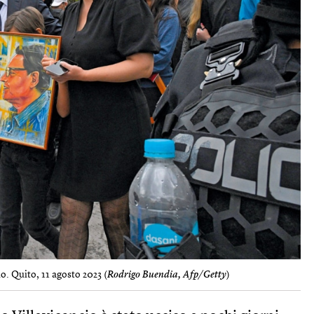
o. Quito, 11 agosto 2023 (
Rodrigo Buendia, Afp/Getty
)