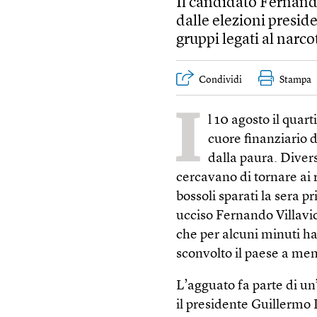
Il candidato Fernando
dalle elezioni presid
gruppi legati al narco
Condividi
Stampa
I
l 10 agosto il quar
cuore finanziario d
dalla paura. Diver
cercavano di tornare ai 
bossoli sparati la sera p
ucciso Fernando Villavic
che per alcuni minuti ha
sconvolto il paese a meno
L’agguato fa parte di un
il presidente Guillermo 