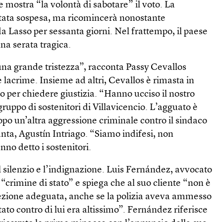
o e mostra “la volontà di sabotare” il voto. La
tata sospesa, ma ricomincerà nonostante
 Lasso per sessanta giorni. Nel frattempo, il paese
una serata tragica.
una grande tristezza”, racconta Passy Cevallos
e lacrime. Insieme ad altri, Cevallos è rimasta in
io per chiedere giustizia. “Hanno ucciso il nostro
gruppo di sostenitori di Villavicencio. L’agguato è
po un’altra aggressione criminale contro il sindaco
Manta, Agustín Intriago. “Siamo indifesi, non
nno detto i sostenitori.
l silenzio e l’indignazione. Luis Fernández, avvocato
i “crimine di stato” e spiega che al suo cliente “non è
tezione adeguata, anche se la polizia aveva ammesso
ntato contro di lui era altissimo”. Fernández riferisce