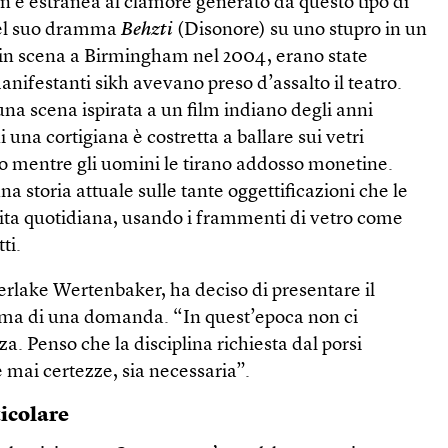
n è estranea al clamore generato da questo tipo di
 del suo dramma
Behzti
(Disonore) su uno stupro in un
, in scena a Birmingham nel 2004, erano state
nifestanti sikh avevano preso d’assalto il teatro.
una scena ispirata a un film indiano degli anni
ui una cortigiana è costretta a ballare sui vetri
io mentre gli uomini le tirano addosso monetine.
na storia attuale sulle tante oggettificazioni che le
ita quotidiana, usando i frammenti di vetro come
ti.
berlake Wertenbaker, ha deciso di presentare il
orma di una domanda. “In quest’epoca non ci
. Penso che la disciplina richiesta dal porsi
mai certezze, sia necessaria”.
ticolare