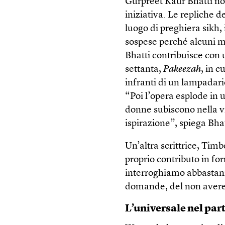
Gurpreet Kaur Bhatti no
iniziativa. Le repliche
luogo di preghiera sikh
sospese perché alcuni ma
Bhatti contribuisce con 
settanta,
Pakeezah
, in c
infranti di un lampadar
“Poi l’opera esplode in u
donne subiscono nella v
ispirazione”, spiega Bhat
Un’altra scrittrice, Tim
proprio contributo in f
interroghiamo abbastanza
domande, del non avere 
L’universale nel par