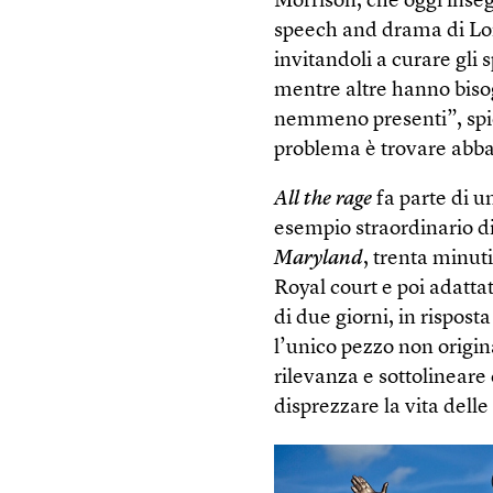
Morrison, che oggi inseg
speech and drama di Lon
invitandoli a curare gli s
mentre altre hanno biso
nemmeno presenti”, spi
problema è trovare abba
All the rage
fa parte di u
esempio straordinario di
Maryland
, trenta minut
Royal court e poi adattato
di due giorni, in rispos
l’unico pezzo non origin
rilevanza e sottolineare 
disprezzare la vita dell