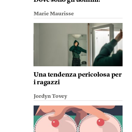
Dove sono gli uomini?
Marie Maurisse
Una tendenza pericolosa per
i ragazzi
Jordyn Tovey