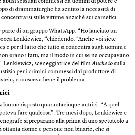
e abusi sessuali commessi da uomini di potere e
uppo di drammaturghe ha sentito la necessità di
e concentrarsi sulle vittime anziché sui carnefici.
te parte di un gruppo WhatsApp. “Ho lanciato un
ecca Lenkiewicz, “chiedendo: ‘Anche voi siete
les e per il fatto che tutto si concentra sugli uomini e
 non erano i fatti, ma il modo in cui se ne occupavano
. Lenkiewicz, sceneggiatrice del film
Anche io
sulla
iustizia per i crimini commessi dal produttore di
tein, conosceva bene il problema.
rici
z hanno risposto quarantacinque autrici. “A quel
 poteva fare qualcosa”. Tre mesi dopo, Lenkiewicz e
cenografe si preparano alla prima di uno spettacolo a
i ottanta donne e persone non binarie, che si