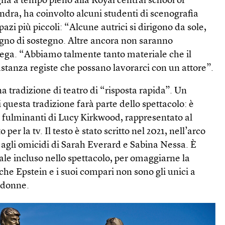
na a tempo pieno alla Royal central school of
dra, ha coinvolto alcuni studenti di scenografia
pazi più piccoli: “Alcune autrici si dirigono da sole,
gno di sostegno. Altre ancora non saranno
ega. “Abbiamo talmente tanto materiale che il
stanza registe che possano lavorarci con un attore”.
na tradizione di teatro di “risposta rapida”. Un
 questa tradizione farà parte dello spettacolo: è
i fulminanti di Lucy Kirkwood, rappresentato al
 per la tv. Il testo è stato scritto nel 2021, nell’arco
ta agli omicidi di Sarah Everard e Sabina Nessa. È
ale incluso nello spettacolo, per omaggiarne la
che Epstein e i suoi compari non sono gli unici a
e donne.