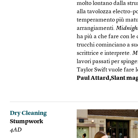
molto lontano dalla stru
alla tavolozza electro-p
temperamento più maturo
arrangiamenti.
Midnigh
ha più a che fare con le 
trucchi cominciano a suo
scrittrice e interprete.
M
lavori passati per sping
Taylor Swift vuole fare l
Paul Attard,Slant ma
Dry Cleaning
Stumpwork
4AD