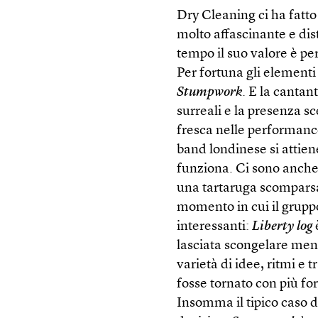
Dry Cleaning ci ha fatt
molto affascinante e disti
tempo il suo valore è pe
Per fortuna gli elementi 
Stumpwork
. E la cantan
surreali e la presenza s
fresca nelle performanc
band londinese si attien
funziona. Ci sono anche 
una tartaruga scomparsa
momento in cui il gruppo
interessanti:
Liberty log
lasciata scongelare ment
varietà di idee, ritmi e
fosse tornato con più fo
Insomma il tipico caso d