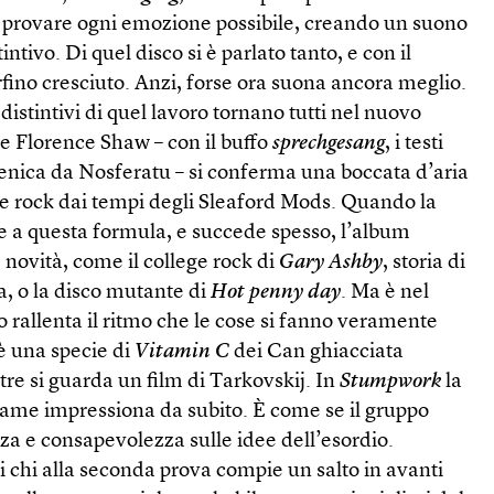
o provare ogni emozione possibile, creando un suono
ntivo. Di quel disco si è parlato tanto, e con il
rfino cresciuto. Anzi, forse ora suona ancora meglio.
distintivi di quel lavoro tornano tutti nel nuovo
te Florence Shaw – con il buffo
sprech­gesang
, i testi
cenica da Nosferatu – si conferma una boccata d’aria
e rock dai tempi degli Sleaford Mods. Quando la
e a questa formula, e succede spesso, l’album
novità, come il college rock di
Gary Ashby
, storia di
, o la disco mutante di
Hot penny day
. Ma è nel
 rallenta il ritmo che le cose si fanno veramente
è una specie di
Vitamin C
dei Can ghiacciata
re si guarda un film di Tarkovskij. In
Stumpwork
la
 trame impressiona da subito. È come se il gruppo
rza e consapevolezza sulle idee dell’esordio.
i chi alla seconda prova compie un salto in avanti