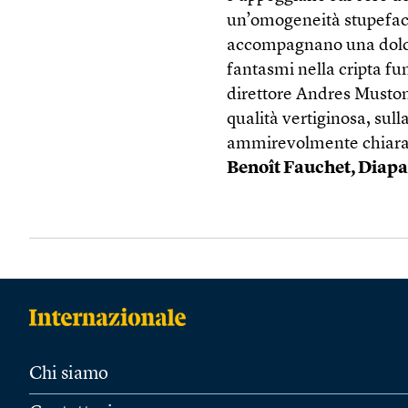
un’omogeneità stupefacen
accompagnano una dolce 
fantasmi nella cripta f
direttore Andres Muston
qualità vertiginosa, sull
ammirevolmente chiara
Benoît Fauchet, Diap
Chi siamo