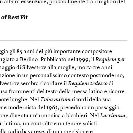
n album essenziale, probabilmente tra i migliori del
of Best Fit
gia gli 85 anni del più importante compositore
ugiato a Berlino. Pubblicato nel 1999, il
Requiem per
aggio di Silvestrov alla moglie, morta tre anni
tazione in un personalissimo contesto postmoderno,
vestrov sembra ricordare il
Requiem tedesco
di
sa frammenti del testo della messa latina e ricorre
e note lunghe. Nel
Tuba mirum
ricordi della sua
ione modernista del 1963, precedono un passaggio
atore diventa un’armonica a bicchieri. Nel
Lacrimosa
,
ù intima, un contralto e un tenore solisti
lla radio bavarese, di una precisione e