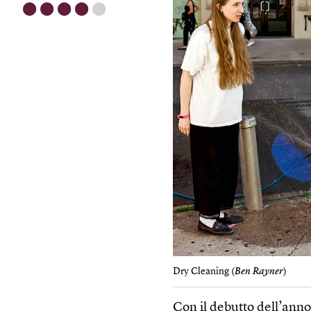
⬤
⬤
⬤
⬤
⬤
Dry Cleaning (
Ben Rayner
)
Con il debutto dell’anno