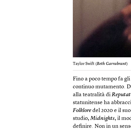
Taylor Swift (
Beth Garrabrant
)
Fino a poco tempo fa gli
continuo mutamento. Dal
alla teatralità di
Reputat
statunitense ha abbracci
Folklore
del 2020 e il su
studio,
Midnights
, il mo
definire. Non in un senso