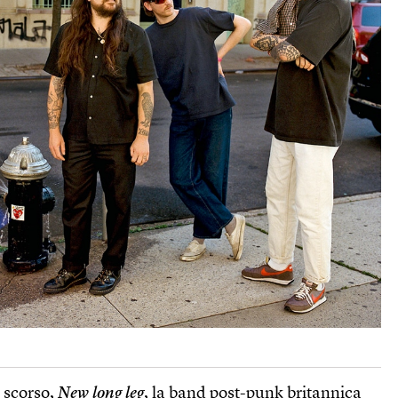
 scorso,
New long leg
, la band post-punk britannica