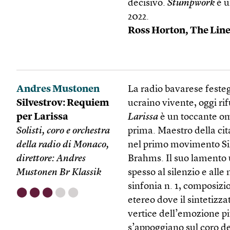
decisivo.
Stumpwork
è u
2022.
Ross Horton,
The Line 
Andres Mustonen
La radio bavarese festeg
Silvestrov: Requiem
ucraino vivente, oggi rif
per Larissa
Larissa
è un toccante om
Solisti, coro e orchestra
prima. Maestro della ci
della radio di Monaco,
nel primo movimento Sil
direttore: Andres
Brahms. Il suo lamento u
Mustonen Br Klassik
spesso al silenzio e all
sinfonia n. 1, composiz
⬤
⬤
⬤
⬤
⬤
etereo dove il sintetizz
vertice dell’emozione pi
s’appoggiano sul coro de