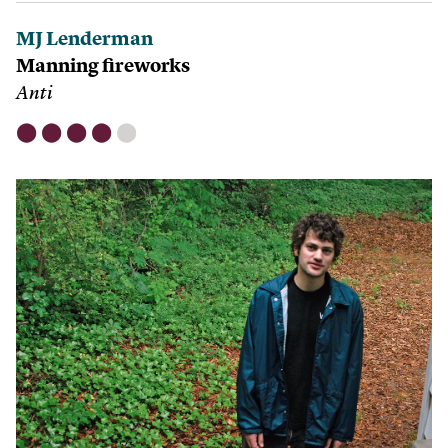
MJ Lenderman
Manning fireworks
Anti
⬤
⬤
⬤
⬤
⬤