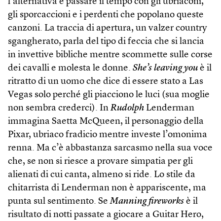
l’alternativa è passare il tempo con gli ubriaconi,
gli sporcaccioni e i perdenti che popolano queste
canzoni. La traccia di apertura, un valzer country
sgangherato, parla del tipo di feccia che si lancia
in invettive bibliche mentre scommette sulle corse
dei cavalli e molesta le donne.
She’s leaving you
è il
ritratto di un uomo che dice di essere stato a Las
Vegas solo perché gli piacciono le luci (sua moglie
non sembra crederci). In
Rudolph
Lenderman
immagina Saetta McQueen, il personaggio della
Pixar, ubriaco fradicio mentre investe l’omonima
renna. Ma c’è abbastanza sarcasmo nella sua voce
che, se non si riesce a provare simpatia per gli
alienati di cui canta, almeno si ride. Lo stile da
chitarrista di Lenderman non è appariscente, ma
punta sul sentimento. Se
Manning fireworks
è il
risultato di notti passate a giocare a Guitar Hero,