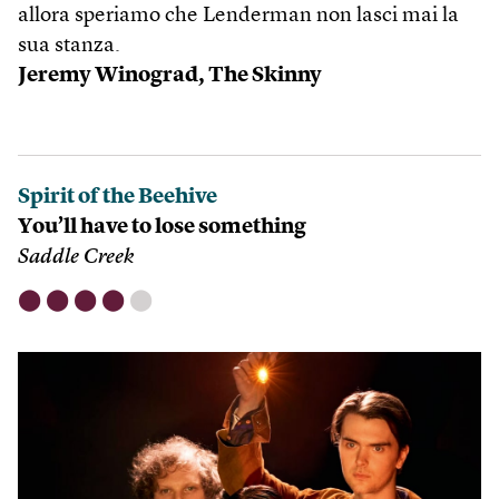
allora speriamo che Lenderman non lasci mai la
sua stanza.
Jeremy Winograd,
The Skinny
Spirit of the Beehive
You’ll have to lose something
Saddle Creek
⬤
⬤
⬤
⬤
⬤