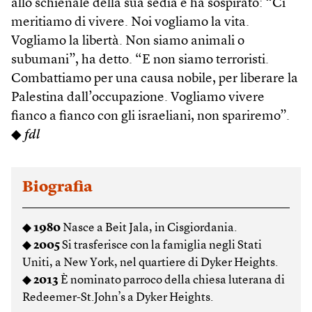
allo schienale della sua sedia e ha sospirato: “Ci
meritiamo di vivere. Noi vogliamo la vita.
Vogliamo la libertà. Non siamo animali o
subumani”, ha detto. “E non siamo terroristi.
Combattiamo per una causa nobile, per liberare la
Palestina dall’occupazione. Vogliamo vivere
fianco a fianco con gli israeliani, non spariremo”.
◆
fdl
Biografia
◆
1980
Nasce a Beit Jala, in Cisgiordania.
◆
2005
Si trasferisce con la famiglia negli Stati
Uniti, a New York, nel quartiere di Dyker Heights.
◆
2013
È nominato parroco della chiesa luterana di
Redeem­er-St.John’s a Dyker Heights.