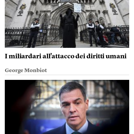
I miliardari all’attacco dei diritti umani
George Monbiot