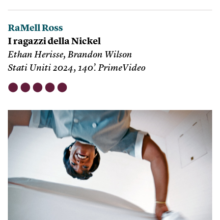
RaMell Ross
I ragazzi della Nickel
Ethan Herisse, Brandon Wilson
Stati Uniti 2024, 140’. PrimeVideo
⬤
⬤
⬤
⬤
⬤