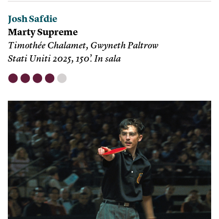
Josh Safdie
Marty Supreme
Timothée Chalamet, Gwyneth Paltrow
Stati Uniti 2025, 150’. In sala
⬤
⬤
⬤
⬤
⬤