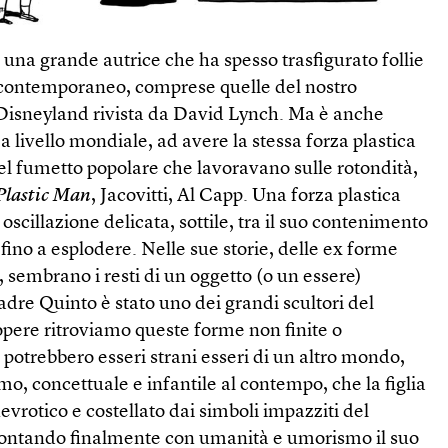
na grande autrice che ha spesso trasfigurato follie
 contemporaneo, comprese quelle del nostro
 Disney­land rivista da David Lynch. Ma è anche
 a livello mondiale, ad avere la stessa forza plastica
el fumetto popolare che lavoravano sulle rotondità,
Plastic Man
, Jacovitti, Al Capp. Una forza plastica
oscillazione delicata, sottile, tra il suo contenimento
, fino a esplodere. Nelle sue storie, delle ex forme
, sembrano i resti di un oggetto (o un essere)
padre Quinto è stato uno dei grandi scultori del
opere ritroviamo queste forme non finite o
 potrebbero esseri strani esseri di un altro mondo,
o, concettuale e infantile al contempo, che la figlia
vrotico e costellato dai simboli impazziti del
ontando finalmente con umanità e umorismo il suo