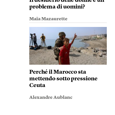
Il desiderio delle donne è un
problema di uomini?
Maïa Mazaurette
Perché il Marocco sta
mettendo sotto pressione
Ceuta
Alexandre Aublanc