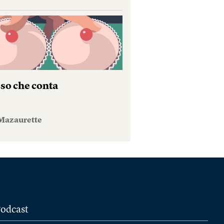
sso che conta
Mazaurette
odcast