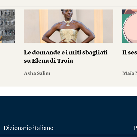
Le domande e i miti sbagliati
Il se
su Elena di Troia
Asha Salim
Maïa 
Dizionario italiano
P