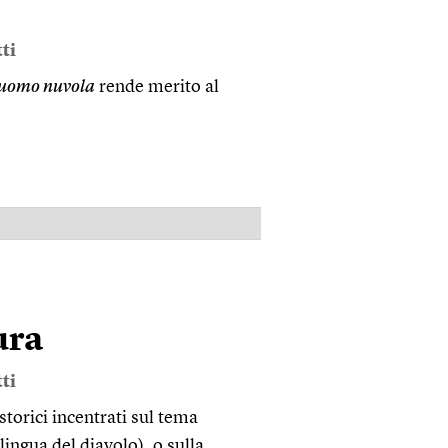
ti
l’uomo nuvola
rende merito al
PUBBLICITÀ
ura
ti
torici incentrati sul tema
ingua del diavolo), o sulla