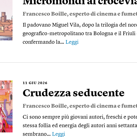
Micromondi al crocevi
Francesco Boille
, esperto di cinema e fumet
Il padovano Miguel Vila, dopo la trilogia del no
geografico-metropolitano tra Bologna e il Friu
confermando la…
Leggi
11
GIU 2026
Crudezza seducente
Francesco Boille
, esperto di cinema e fumet
Ci sono sempre più giovani autori, freschi e po
stessa follia ed energia degli autori anni settan
sembrano…
Leggi