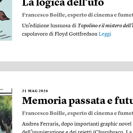
La logica dell’ufo
Francesco Boille
, esperto di cinema e fumet
Un’edizione lussuosa di
Topolino e il mistero del
capolavoro di Floyd Gott­fredson
Leggi
21
MAG 2026
Memoria passata e fut
Francesco Boille
, esperto di cinema e fumet
Andrea Ferraris, dopo importanti graphic novel s
dell’immigrazione e dei reietti (Churubusco, La l