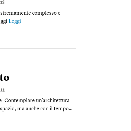
ti
 estremamente complesso e
 oggi
Leggi
to
ti
ile. Contemplare un’architettura
o spazio, ma anche con il tempo….