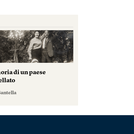
ria di un paese
ellato
antella