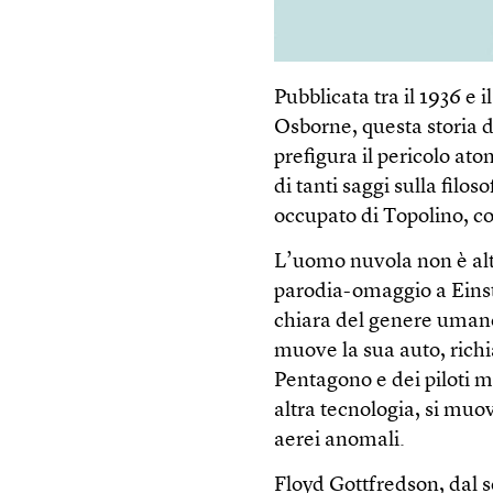
Pubblicata tra il 1936 e 
Osborne, questa storia da
prefigura il pericolo ato
di tanti saggi sulla filo
occupato di Topolino, c
L’uomo nuvola non è altr
parodia-omaggio a Einst
chiara del genere umano
muove la sua auto, richi
Pentagono e dei piloti m
altra tecnologia, si muo
aerei anomali.
Floyd Gott­fredson, dal 