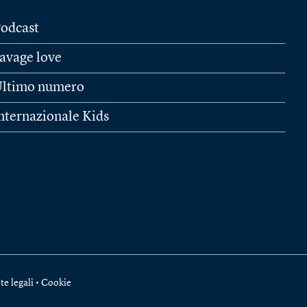
odcast
avage love
ltimo numero
nternazionale Kids
te legali
•
Cookie