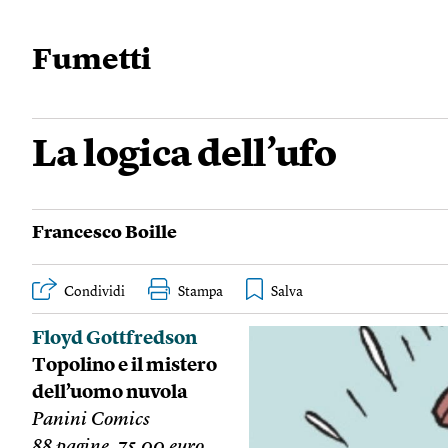
Fumetti
La logica dell’ufo
Francesco Boille
Condividi
Stampa
Floyd Gottfredson
Topolino e il mistero
dell’uomo nuvola
Panini Comics
88 pagine, 75,00 euro