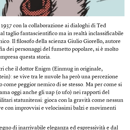
il 1937 con la collaborazione ai dialoghi di Ted
l taglio fantascientifico ma in realtà inclassificabile
mico. Il filosofo della scienza Giulio Giorello, autore
sofia dei personaggi del fumetto popolare, si è molto
ompresa questa storia.
i che il dottor Enigm (Einmug in originale,
ein): se vive tra le nuvole ha però una percezione
 come peggior nemico di se stesso. Ma per come si
ama oggi anche gli uap (o ufo) nei rapporti del
ilitari statunitensi: gioca con la gravità come nessun
ve con improvvisi e velocissimi balzi e movimenti
segno di inarrivabile eleganza ed espressività e dal