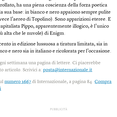
llato, ha una piena coscienza della forza poetica
la sua base: in bianco e nero appaiono sempre pulite
nvece l’aereo di Topolino). Sono apparizioni eteree. E
capitalista Pippo, apparentemente illogico, è l’unico
più alta che le nuvole) di Enigm.
nto in edizione lussuosa a tiratura limitata, sia in
nco e nero sia in italiano e ricolorata per l’occasione.
gni settimana una pagina di lettere. Ci piacerebbe
o articolo. Scrivici a:
posta@internazionale.it
sul
numero 1667
di Internazionale, a pagina 84.
Compra
i
PUBBLICITÀ