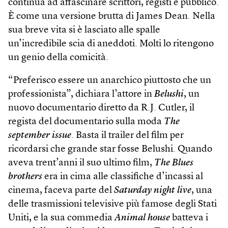
continua ad affascinare scrittori, registi e pubblico.
È come una versione brutta di James Dean. Nella
sua breve vita si è lasciato alle spalle
un’incredibile scia di aneddoti. Molti lo ritengono
un genio della comicità.
“Preferisco essere un anarchico piuttosto che un
professionista”, dichiara l’attore in
Belushi
, un
nuovo documentario diretto da R.J. Cutler, il
regista del documentario sulla moda
The
september issue
. Basta il trailer del film per
ricordarsi che grande star fosse Belushi. Quando
aveva trent’anni il suo ultimo film,
The Blues
broth­ers
era in cima alle classifiche d’incassi al
cinema, faceva parte del
Saturday night live
, una
delle trasmissioni televisive più famose degli Stati
Uniti, e la sua commedia
Animal house
batteva i