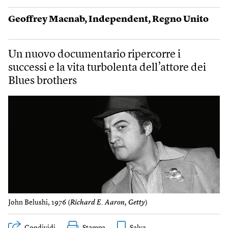
Geoffrey Macnab
,
Independent
,
Regno Unito
Un nuovo documentario ripercorre i
successi e la vita turbolenta dell’attore dei
Blues brothers
John Belushi, 1976 (
Richard E. Aaron, Getty
)
Condividi
Stampa