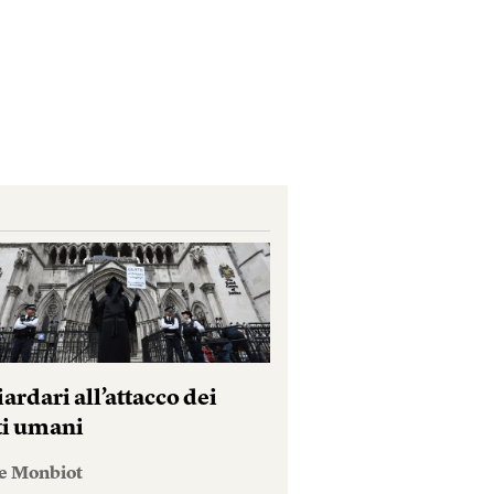
iardari all’attacco dei
tti umani
e Monbiot