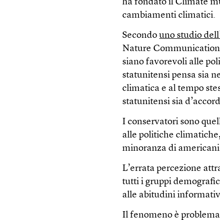
ha fondato il Climate mu
cambiamenti climatici.
Secondo
uno studio dell
Nature Communications, 
siano favorevoli alle pol
statunitensi pensa sia n
climatica e al tempo stes
statunitensi sia d’accor
I conservatori sono quel
alle politiche climatich
minoranza di americani s
L’errata percezione attra
tutti i gruppi demografi
alle abitudini informativ
Il fenomeno è problemati