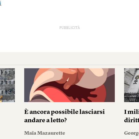
i
PUBBLICITÀ
È ancora possibile lasciarsi
I mil
andare a letto?
diri
Maïa Mazaurette
Georg