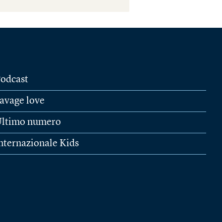
odcast
avage love
ltimo numero
nternazionale Kids