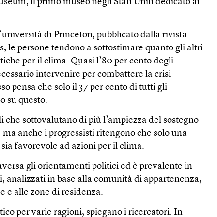
seum, il primo museo negli Stati Uniti dedicato ai
’università di Princeton
, pubblicato dalla rivista
le persone tendono a sottostimare quanto gli altri
itiche per il clima. Quasi l’80 per cento degli
ecessario intervenire per combattere la crisi
so pensa che solo il 37 per cento di tutti gli
do su questo.
li che sottovalutano di più l’ampiezza del sostegno
e, ma anche i progressisti ritengono che solo una
ia favorevole ad azioni per il clima.
versa gli orientamenti politici ed è prevalente in
ci, analizzati in base alla comunità di appartenenza,
e e alle zone di residenza.
co per varie ragioni, spiegano i ricercatori. In