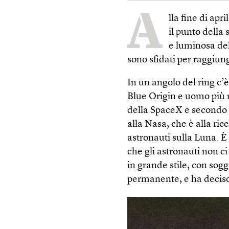
A
lla fine di ap
il punto della 
e luminosa del
sono sfidati per raggiun
In un angolo del ring c’
Blue Origin e uomo più 
della SpaceX e secondo 
alla Nasa, che è alla ric
astronauti sulla Luna. È
che gli astronauti non 
in grande stile, con sogg
permanente, e ha deciso d