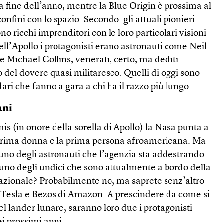
 la fine dell’anno, mentre la Blue Origin è prossima al
i confini con lo spazio. Secondo: gli attuali pionieri
ono ricchi imprenditori con le loro particolari visioni
ell’Apollo i protagonisti erano astronauti come Neil
 Michael Collins, venerati, certo, ma dediti
 del dovere quasi militaresco. Quelli di oggi sono
ari che fanno a gara a chi ha il razzo più lungo.
ani
 (in onore della sorella di Apollo) la Nasa punta a
prima donna e la prima persona afroamericana. Ma
 uno degli astronauti che l’agenzia sta addestrando
 uno degli undici che sono attualmente a bordo della
nazionale? Probabilmente no, ma saprete senz’altro
a Tesla e Bezos di Amazon. A prescindere da come si
l lander lunare, saranno loro due i protagonisti
ei prossimi anni.