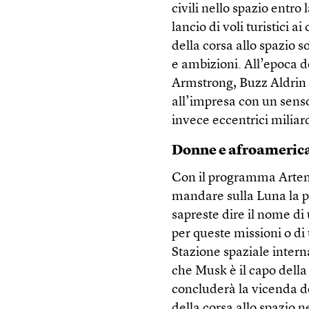
civili nello spazio entro
lancio di voli turistici a
della corsa allo spazio s
e ambizioni. All’epoca d
Armstrong, Buzz Aldrin e
all’impresa con un senso
invece eccentrici miliard
Donne e afroameric
Con il programma Artemis
mandare sulla Luna la 
sapreste dire il nome di
per queste missioni o di
Stazione spaziale inter
che Musk è il capo dell
concluderà la vicenda de
della corsa allo spazio n