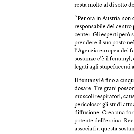
resta molto al di sotto d
“Per ora in Austria non 
responsabile del centro 
center. Gli esperti però
prendere il suo posto nel 
l’Agenzia europea dei f
sostanze c’è il fentanyl,
legati agli stupefacenti a 
Il fentanyl è fino a cinq
dosare. Tre grani posson
muscoli respiratori, cau
pericoloso: gli studi attu
diffusione. Crea una for
potente dell’eroina. Re
associati a questa sosta