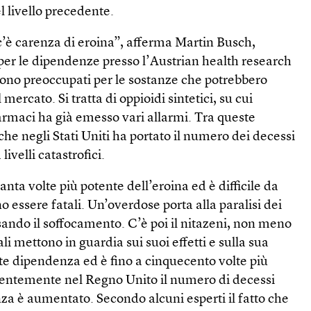
el livello precedente.
c’è carenza di eroina”, afferma Martin Busch,
per le dipendenze presso l’Austrian health research
 sono preoccupati per le sostanze che potrebbero
mercato. Si tratta di oppioidi sintetici, su cui
armaci ha già emesso vari allarmi. Tra queste
 che negli Stati Uniti ha portato il numero dei decessi
livelli catastrofici.
uanta volte più potente dell’eroina ed è difficile da
o essere fatali. Un’overdose porta alla paralisi dei
sando il soffocamento. C’è poi il nitazeni, non meno
ali mettono in guardia sui suoi effetti e sulla sua
te dipendenza ed è fino a cinquecento volte più
centemente nel Regno Unito il numero di decessi
nza è aumentato. Secondo alcuni esperti il fatto che