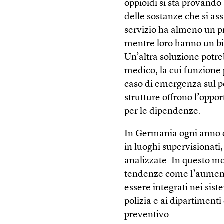
oppioidi si sta provando
delle sostanze che si as
servizio ha almeno un pr
mentre loro hanno un bi
Un’altra soluzione potre
medico, la cui funzione 
caso di emergenza sul po
strutture offrono l’oppor
per le dipendenze.
In Germania ogni anno c
in luoghi supervisionati
analizzate. In questo m
tendenze come l’aumento 
essere integrati nei siste
polizia e ai dipartiment
preventivo.