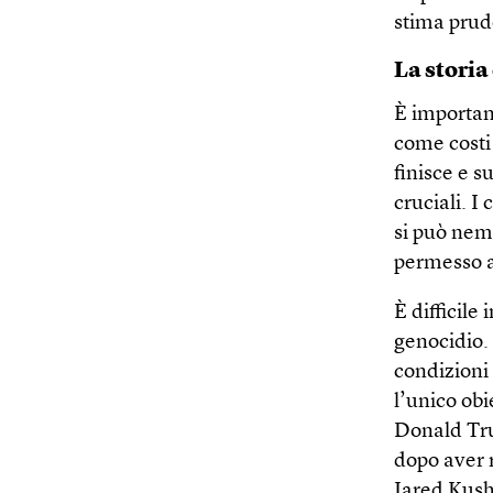
stima prud
La storia
È importan
come costi 
finisce e s
cruciali. I
si può nem
permesso ai
È difficile
genocidio. 
condizioni 
l’unico obi
Donald Trum
dopo aver 
Jared Kushn