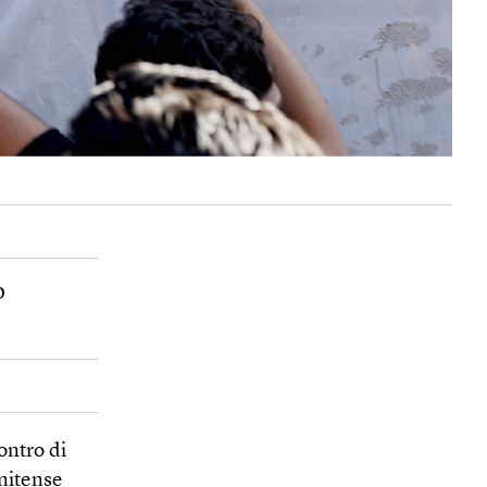
o
ontro di
unitense