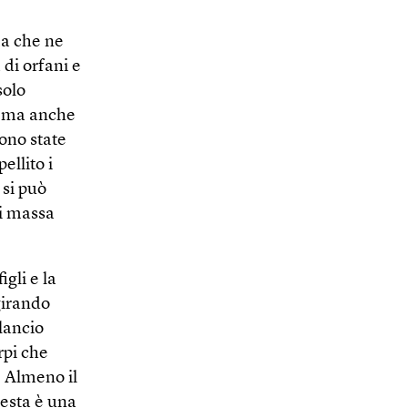
ma che ne
 di orfani e
solo
a, ma anche
sono state
ellito i
 si può
di massa
igli e la
girando
ilancio
rpi che
. Almeno il
uesta è una