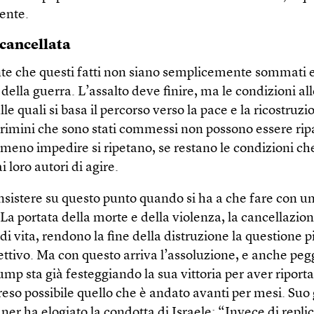
ente.
 cancellata
te che questi fatti non siano semplicemente sommati e 
della guerra. L’assalto deve finire, ma le condizioni all
ulle quali si basa il percorso verso la pace e la ricostruz
 crimini che sono stati commessi non possono essere rip
meno impedire si ripetano, se restano le condizioni c
 loro autori di agire.
 insistere su questo punto quando si ha a che fare con u
La portata della morte e della violenza, la cancellazion
di vita, rendono la fine della distruzione la questione p
ettivo. Ma con questo arriva l’assoluzione, e anche peg
p sta già festeggiando la sua vittoria per aver riporta
reso possibile quello che è andato avanti per mesi. Suo
er ha elogiato la condotta di Israele: “Invece di replic