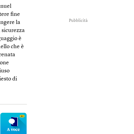
anuel
tere fine
Pubblicità
ungere la
i sicurezza
nguaggio è
uello che è
frenata
ione
hiuso
iesto di