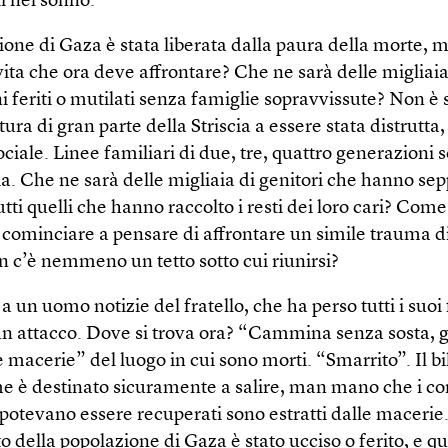
 nel sonno.
ione di Gaza è stata liberata dalla paura della morte, 
vita che ora deve affrontare? Che ne sarà delle migliaia
 feriti o mutilati senza famiglie sopravvissute? Non è 
ttura di gran parte della Striscia a essere stata distrutt
sociale. Linee familiari di due, tre, quattro generazioni 
a. Che ne sarà delle migliaia di genitori che hanno sepp
 tutti quelli che hanno raccolto i resti dei loro cari? Come
 cominciare a pensare di affrontare un simile trauma 
 c’è nemmeno un tetto sotto cui riunirsi?
a un uomo notizie del fratello, che ha perso tutti i suoi f
un attacco. Dove si trova ora? “Cammina senza sosta, 
e macerie” del luogo in cui sono morti. “Smarrito”. Il b
ime è destinato sicuramente a salire, man mano che i co
potevano essere recuperati sono estratti dalle macerie
o della popolazione di Gaza è stato ucciso o ferito, e q