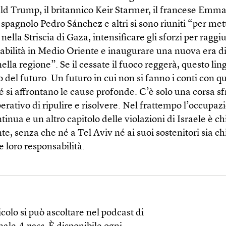
d Trump, il britannico Keir Starmer, il francese Emm
spagnolo Pedro Sánchez e altri si sono riuniti “per met
 nella Striscia di Gaza, intensificare gli sforzi per raggi
tabilità in Medio Oriente e inaugurare una nuova era d
 nella regione”. Se il cessate il fuoco reggerà, questo li
 del futuro. Un futuro in cui non si fanno i conti con q
 si affrontano le cause profonde. C’è solo una corsa s
erativo di ripulire e risolvere. Nel frattempo l’occupaz
ntinua e un altro capitolo delle violazioni di Israele è c
e, senza che né a Tel Aviv né ai suoi sostenitori sia ch
e loro responsabilità.
colo si può ascoltare nel podcast di