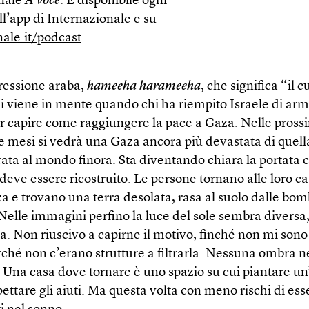
nale
A voce
. È disponibile ogni
l’app di Internazionale e su
nale.it/podcast
ressione araba,
hameeha harameeha
, che significa “il c
i viene in mente quando chi ha riempito Israele di armi
er capire come raggiungere la pace a Gaza. Nelle pross
e mesi si vedrà una Gaza ancora più devastata di quell
ata al mondo finora. Sta diventando chiara la portata c
deve essere ricostruito. Le persone tornano alle loro ca
za e trovano una terra desolata, rasa al suolo dalle bom
Nelle immagini perfino la luce del sole sembra diversa
a. Non riuscivo a capirne il motivo, finché non mi sono
rché non c’erano strutture a filtrarla. Nessuna ombra n
Una casa dove tornare è uno spazio su cui piantare un’
ettare gli aiuti. Ma questa volta con meno rischi di ess