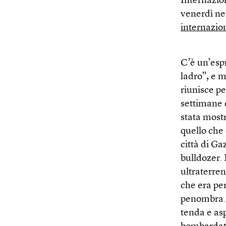
Internazio
venerdì nel
internazio
C’è un’esp
ladro”, e m
riunisce p
settimane 
stata mostr
quello che 
città di Ga
bulldozer. 
ultraterren
che era pe
penombra. 
tenda e asp