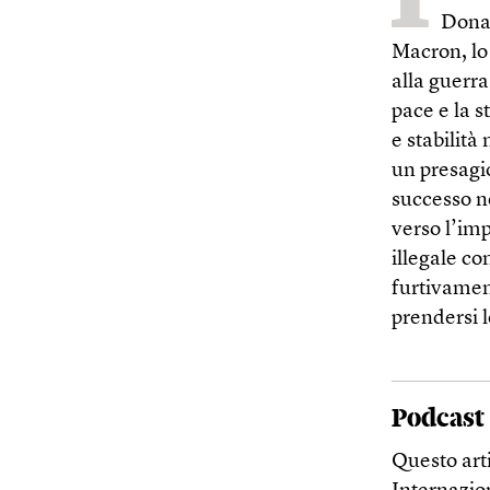
Donal
Macron, lo 
alla guerra
pace e la s
e stabilità
un presagio
successo né
verso l’imp
illegale co
furtivament
prendersi l
Podcast
Questo arti