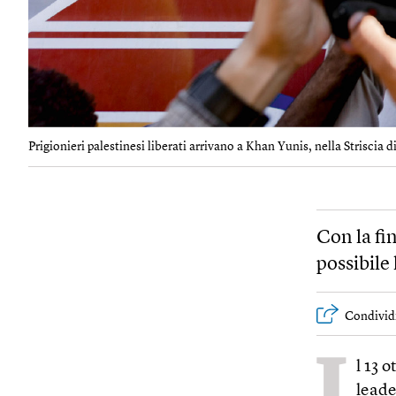
Prigionieri palestinesi liberati arrivano a Khan Yunis, nella Striscia di
Con la fi
possibile 
Condivid
I
l 13 
leade