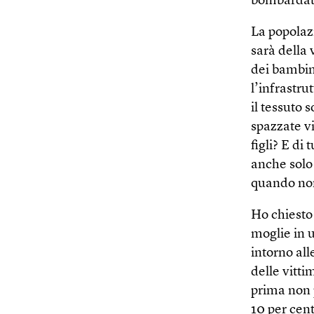
bombardati
La popolaz
sarà della 
dei bambini
l’infrastru
il tessuto 
spazzate vi
figli? E di
anche solo
quando non
Ho chiesto 
moglie in 
intorno all
delle vitt
prima non 
10 per cent