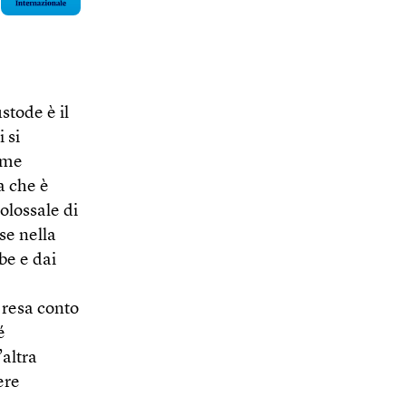
ustode è il
 si
ime
a che è
olossale di
se nella
be e dai
,
 resa conto
é
altra
ere