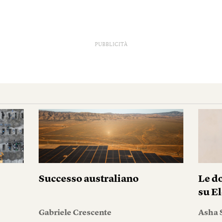
PUBBLICITÀ
Successo australiano
Le do
su El
Gabriele Crescente
Asha 