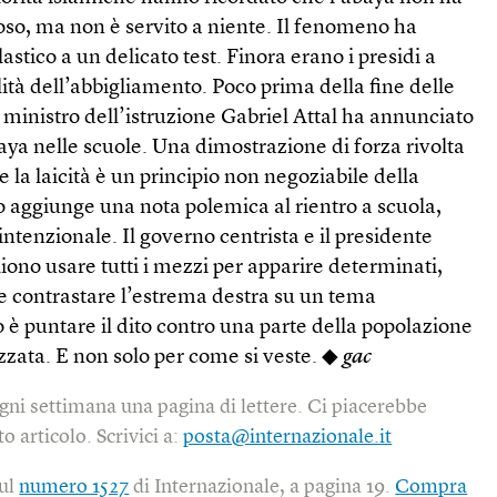
ioso, ma non è servito a niente. Il fenomeno ha
lastico a un delicato test. Finora erano i presidi a
ità dell’abbigliamento. Poco prima della fine delle
ministro dell’istruzione Gabriel Attal ha annunciato
aya nelle scuole. Una dimostrazione di forza rivolta
e la laicità è un principio non negoziabile della
o aggiunge una nota polemica al rientro a scuola,
tenzionale. Il governo centrista e il presidente
o usare tutti i mezzi per apparire determinati,
 e contrastare l’estrema destra su un tema
o è puntare il dito contro una parte della popolazione
izzata. E non solo per come si veste. ◆
gac
gni settimana una pagina di lettere. Ci piacerebbe
o articolo. Scrivici a:
posta@internazionale.it
sul
numero 1527
di Internazionale, a pagina 19.
Compra