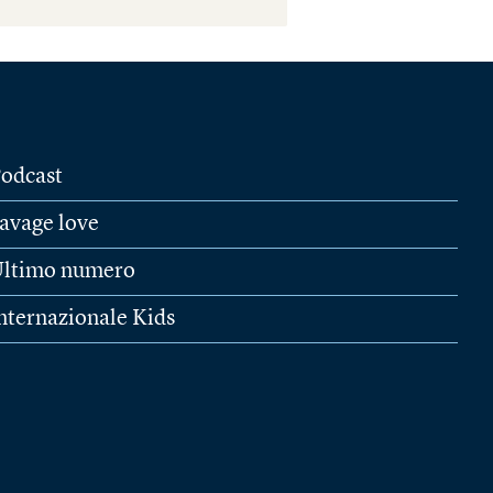
odcast
avage love
ltimo numero
nternazionale Kids