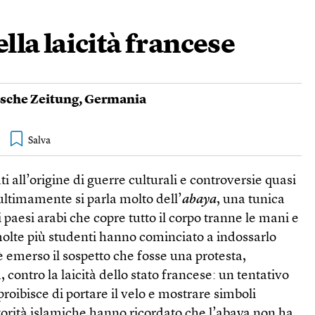
ella laicità francese
sche Zeitung
,
Germania
ti all’origine di guerre culturali e controversie quasi
 ultimamente si parla molto dell’
abaya
, una tunica
 paesi arabi che copre tutto il corpo tranne le mani e
molte più studenti hanno cominciato a indossarlo
d è emerso il sospetto che fosse una protesta,
contro la laicità dello stato francese: un tentativo
proibisce di portare il velo e mostrare simboli
autorità islamiche hanno ricordato che l’abaya non ha