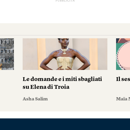
PUBBLICITÀ
Le domande e i miti sbagliati
Il se
su Elena di Troia
Asha Salim
Maïa 