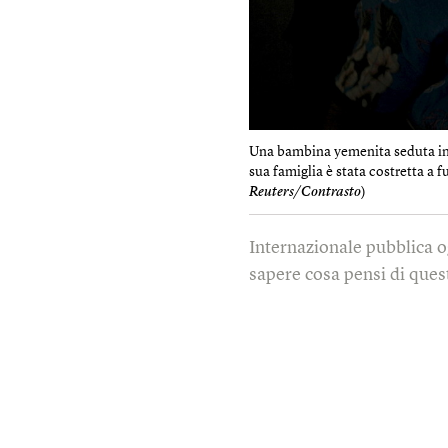
Una bambina yemenita seduta in 
sua famiglia è stata costretta a 
Reuters/Contrasto
)
Internazionale pubblica o
sapere cosa pensi di quest