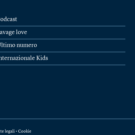
odcast
avage love
ltimo numero
nternazionale Kids
te legali
•
Cookie