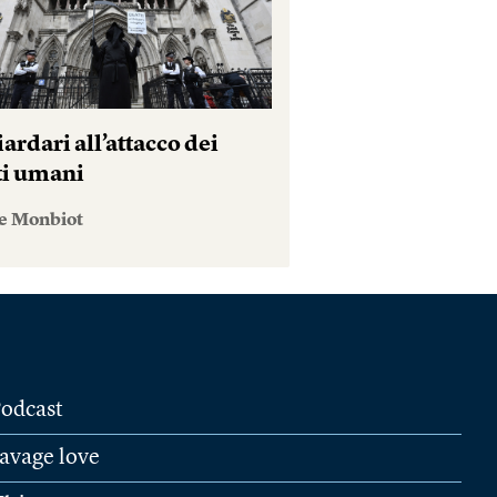
iardari all’attacco dei
tti umani
e Monbiot
odcast
avage love