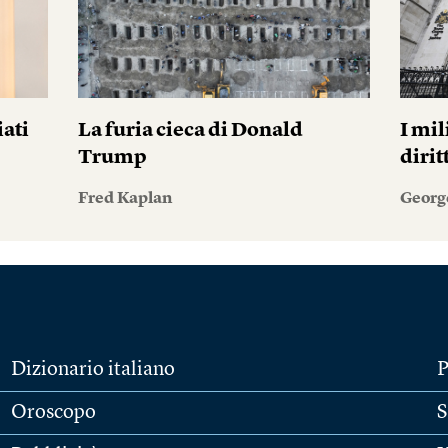
iati
La furia cieca di Donald
I mil
Trump
diri
Fred Kaplan
Georg
Dizionario italiano
P
Oroscopo
S