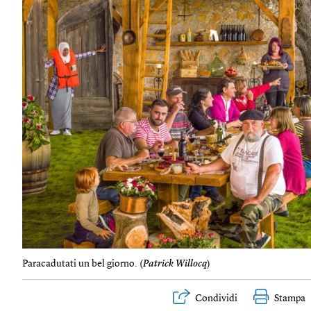
Paracadutati un bel giorno. (
Patrick Willocq
)
Condividi
Stampa