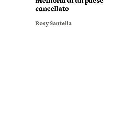
Memoria di un paese
cancellato
Rosy Santella