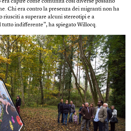
to era capire come comunità così diverse possano
me. Chi era contro la presenza dei migranti non ha
riusciti a superare alcuni stereotipi e a
l tutto indifferente”, ha spiegato Willocq.