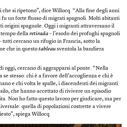
 che si ripetono”, dice Willocq. “Alla fine degli anni
 fu un forte flusso di migrati spagnoli. Molti abitanti
ti origini spagnole. Oggi i migranti attraversano il
 tempo della
retirada
– l’esodo dei profughi spagnoli
– tutti cercano un rifugio in Francia, sotto la
ne che in questo
tableau
sventola la bandiera
ia di oggi, cercano di aggrapparsi al ponte. “Nella
e stesso: chi è a favore dell’accoglienza e chi è
ano e chi volta le spalle, i discendenti dei migranti
asilo, che hanno accettato di rivivere un episodio
ta. Non ho fatto questo lavoro per giudicare, ma per
iversale: quella di popolazioni costrette a vivere
esto”, spiega Willocq.