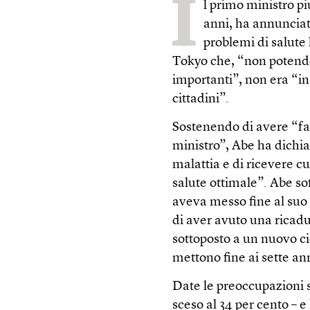
I
l primo ministro p
anni, ha annunciato
problemi di salute
Tokyo che, “non potendo
importanti”, non era “in
cittadini”.
Sostenendo di avere “fatt
ministro”, Abe ha dichiar
malattia e di ricevere c
salute ottimale”. Abe sof
aveva messo fine al suo
di aver avuto una ricadu
sottoposto a un nuovo ci
mettono fine ai sette a
Date le preoccupazioni sa
sceso al 34 per cento – e