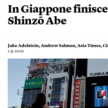
In Giappone finisce 
Shinzō Abe
Jake Adelstein
,
Andrew Salmon
,
Asia Times
,
Ci
2.9.2020