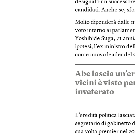
designato un successor
candidati. Anche se, sf
Molto dipenderà dalle mo
voto interno ai parlament
Yoshihide Suga, 71 anni,
ipotesi, l’ex ministro d
come nuovo leader del 
Abe lascia un’er
vicini è visto p
inveterato
L’eredità politica lasci
segretario di gabinetto 
sua volta premier nel 20