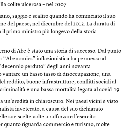
la colite ulcerosa – nel 2007.
ziano, saggio e scaltro quando ha cominciato il suo
ne del paese, nel dicembre del 2012. La durata di
 il primo ministro più longevo della storia
verno di Abe è stato una storia di successo. Dal punto
ua “Abenomics” inflazionistica ha permesso al
 “decennio perduto” degli anni novanta.
ò vantare un basso tasso di disoccupazione, una
el reddito, buone infrastrutture, conflitti sociali al
 criminalità e una bassa mortalità legata al covid-19.
 un’eredità in chiaroscuro. Nei paesi vicini è visto
lista inveterato, a causa del suo dichiarato
lle sue scelte volte a rafforzare l’esercito
er quanto riguarda commercio e turismo, molte