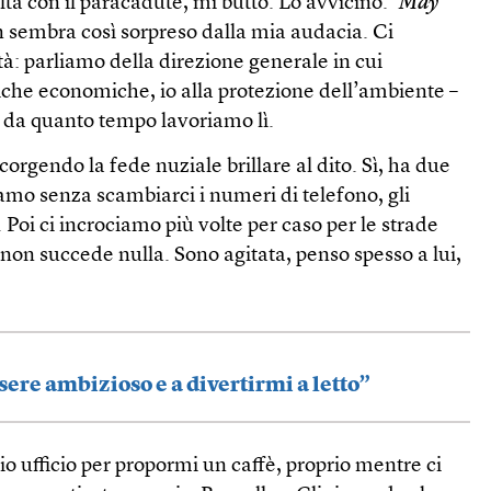
lta con il paracadute, mi butto. Lo avvicino. ‘
May
on sembra così sorpreso dalla mia audacia. Ci
à: parliamo della direzione generale in cui
itiche economiche, io alla protezione dell’ambiente –
, da quanto tempo lavoriamo lì.
scorgendo la fede nuziale brillare al dito. Sì, ha due
iamo senza scambiarci i numeri di telefono, gli
 Poi ci incrociamo più volte per caso per le strade
 non succede nulla. Sono agitata, penso spesso a lui,
sere ambizioso e a divertirmi a letto”
 ufficio per propormi un caffè, proprio mentre ci