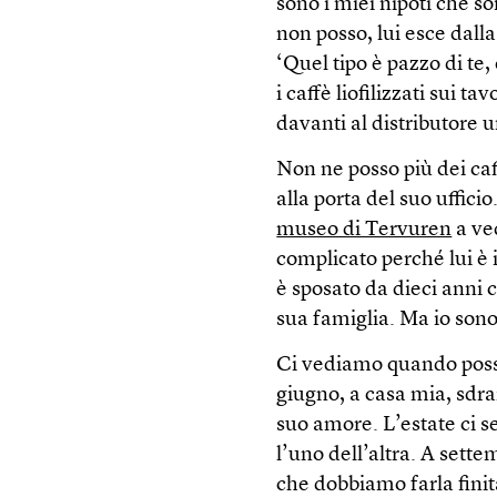
sono i miei nipoti che s
non posso, lui esce dalla
‘Quel tipo è pazzo di te,
i caffè liofilizzati sui t
davanti al distributore 
Non ne posso più dei ca
alla porta del suo uffic
museo di Tervuren
a ve
complicato perché lui è 
è sposato da dieci anni 
sua famiglia. Ma io sono
Ci vediamo quando possi
giugno, a casa mia, sdrai
suo amore. L’estate ci 
l’uno dell’altra. A sett
che dobbiamo farla finit