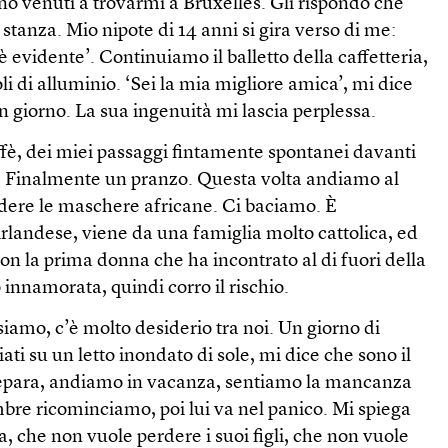
ono venuti a trovarmi a Bruxelles. Gli rispondo che
 stanza. Mio nipote di 14 anni si gira verso di me:
 è evidente’. Continuiamo il balletto della caffetteria,
avoli di alluminio. ‘Sei la mia migliore amica’, mi dice
un giorno. La sua ingenuità mi lascia perplessa.
ffè, dei miei passaggi fintamente spontanei davanti
io. Finalmente un pranzo. Questa volta andiamo al
dere le maschere africane. Ci baciamo. È
irlandese, viene da una famiglia molto cattolica, ed
con la prima donna che ha incontrato al di fuori della
 innamorata, quindi corro il rischio.
amo, c’è molto desiderio tra noi. Un giorno di
ati su un letto inondato di sole, mi dice che sono il
separa, andiamo in vacanza, sentiamo la mancanza
embre ricominciamo, poi lui va nel panico. Mi spiega
a, che non vuole perdere i suoi figli, che non vuole