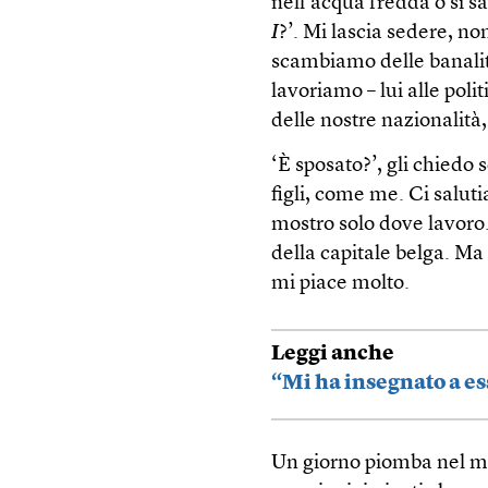
nell’acqua fredda o si sa
I
?’. Mi lascia sedere, n
scambiamo delle banalit
lavoriamo – lui alle pol
delle nostre nazionalità
‘È sposato?’, gli chiedo 
figli, come me. Ci salut
mostro solo dove lavoro.
della capitale belga. Ma
mi piace molto.
Leggi anche
“Mi ha insegnato a es
Un giorno piomba nel mio